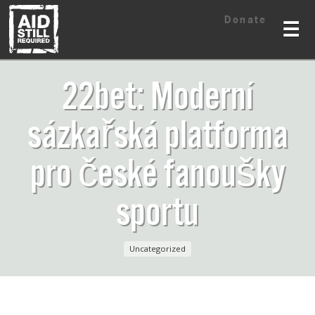
Skip
Skip
Donate
to
to
☰
content
content
22bet: Moderní
sázkařská platforma
pro české fanoušky
sportu
Uncategorized