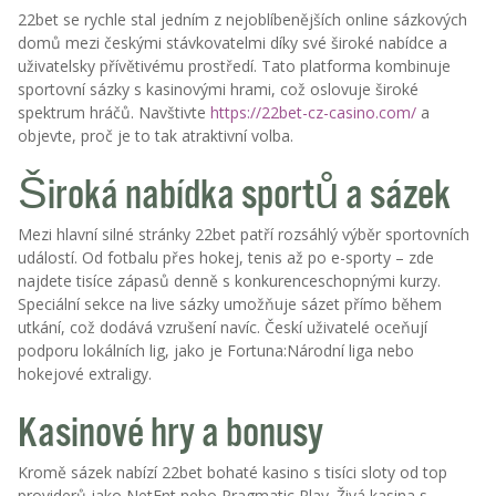
22bet se rychle stal jedním z nejoblíbenějších online sázkových
domů mezi českými stávkovatelmi díky své široké nabídce a
uživatelsky přívětivému prostředí. Tato platforma kombinuje
sportovní sázky s kasinovými hrami, což oslovuje široké
spektrum hráčů. Navštivte
https://22bet-cz-casino.com/
a
objevte, proč je to tak atraktivní volba.
Široká nabídka sportů a sázek
Mezi hlavní silné stránky 22bet patří rozsáhlý výběr sportovních
událostí. Od fotbalu přes hokej, tenis až po e-sporty – zde
najdete tisíce zápasů denně s konkurenceschopnými kurzy.
Speciální sekce na live sázky umožňuje sázet přímo během
utkání, což dodává vzrušení navíc. Českí uživatelé oceňují
podporu lokálních lig, jako je Fortuna:Národní liga nebo
hokejové extraligy.
Kasinové hry a bonusy
Kromě sázek nabízí 22bet bohaté kasino s tisíci sloty od top
providerů jako NetEnt nebo Pragmatic Play. Živá kasina s