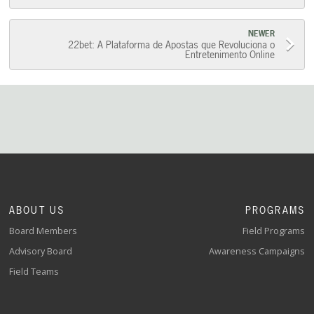
navigation
NEWER
22bet: A Plataforma de Apostas que Revoluciona o
Entretenimento Online
ABOUT US
PROGRAMS
Board Members
Field Programs
Advisory Board
Awareness Campaigns
Field Teams