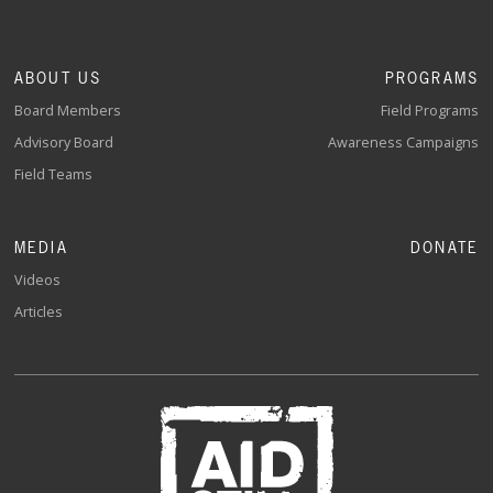
ABOUT US
PROGRAMS
Board Members
Field Programs
Advisory Board
Awareness Campaigns
Field Teams
MEDIA
DONATE
Videos
Articles