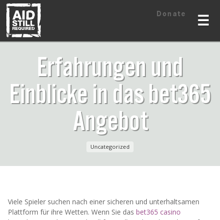
Skip
Skip
Donate
to
to
☰
content
content
Erfahrungen und
Einblicke in das bet365
Angebot
Uncategorized
Viele Spieler suchen nach einer sicheren und unterhaltsamen
Plattform für ihre Wetten. Wenn Sie das
bet365 casino