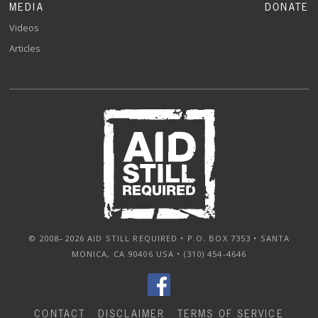
MEDIA
DONATE
Videos
Articles
© 2008–2026 AID STILL REQUIRED • P.O. BOX 7353 • SANTA
MONICA, CA 90406 USA • (310) 454-4646
CONTACT
DISCLAIMER
TERMS OF SERVICE