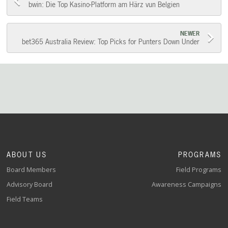
Post
bwin: Die Top Kasino-Platform am Härz vun Belgien
navigation
NEWER
bet365 Australia Review: Top Picks for Punters Down Under
ABOUT US
PROGRAMS
Board Members
Field Programs
Advisory Board
Awareness Campaigns
Field Teams