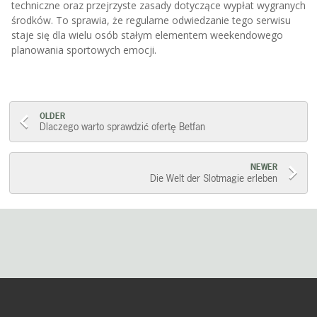
techniczne oraz przejrzyste zasady dotyczące wypłat wygranych
środków. To sprawia, że regularne odwiedzanie tego serwisu
staje się dla wielu osób stałym elementem weekendowego
planowania sportowych emocji.
Post
OLDER
Dlaczego warto sprawdzić ofertę Betfan
navigation
NEWER
Die Welt der Slotmagie erleben