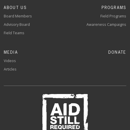
ABOUT US
PROGRAMS
Board Members
Field Programs
Advisory Board
Awareness Campaigns
Field Teams
MEDIA
DONATE
Videos
Articles