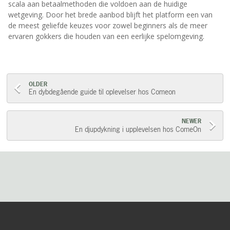
scala aan betaalmethoden die voldoen aan de huidige
wetgeving. Door het brede aanbod blijft het platform een van
de meest geliefde keuzes voor zowel beginners als de meer
ervaren gokkers die houden van een eerlijke spelomgeving.
Post
OLDER
En dybdegående guide til oplevelser hos Comeon
navigation
NEWER
En djupdykning i upplevelsen hos ComeOn