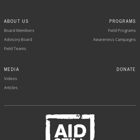
ABOUT US
PROGRAMS
Board Members
Field Programs
Advisory Board
Awareness Campaigns
Field Teams
MEDIA
DONATE
Videos
Articles