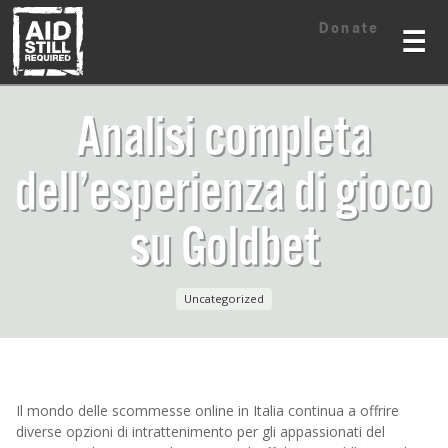
Skip
Skip
Donate
to
to
☰
content
content
Analisi completa
dell’esperienza di gioco
su Goldbet
Uncategorized
Il mondo delle scommesse online in Italia continua a offrire
diverse opzioni di intrattenimento per gli appassionati del