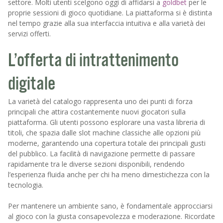
settore. Molti utenti scelgono oggi di affidarsi a
goldbet
per le
proprie sessioni di gioco quotidiane. La piattaforma si è distinta
nel tempo grazie alla sua interfaccia intuitiva e alla varietà dei
servizi offerti.
L’offerta di intrattenimento
digitale
La varietà del catalogo rappresenta uno dei punti di forza
principali che attira costantemente nuovi giocatori sulla
piattaforma. Gli utenti possono esplorare una vasta libreria di
titoli, che spazia dalle slot machine classiche alle opzioni più
moderne, garantendo una copertura totale dei principali gusti
del pubblico. La facilità di navigazione permette di passare
rapidamente tra le diverse sezioni disponibili, rendendo
l’esperienza fluida anche per chi ha meno dimestichezza con la
tecnologia.
Per mantenere un ambiente sano, è fondamentale approcciarsi
al gioco con la giusta consapevolezza e moderazione. Ricordate