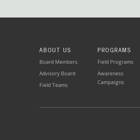
ABOUT US
PROGRAMS
Board Members
Field Programs
Advisory Board
Awareness
Campaigns
Field Teams