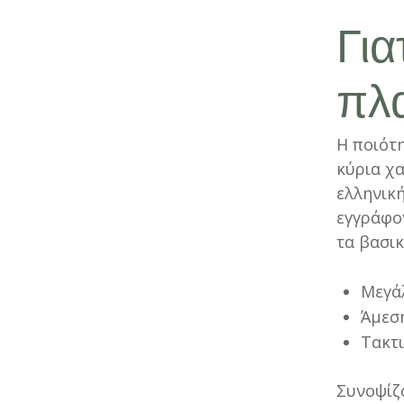
Για
πλ
Η ποιότη
κύρια χ
ελληνικ
εγγράφον
τα βασι
Μεγάλ
Άμεση
Τακτι
Συνοψίζο