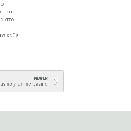
no
λο και
ια στο
ια κάθε
NEWER
asinoly Online Casino