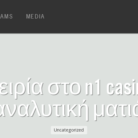
RAMS
MEDIA
ιρία στο n1 casi
αναλυτική ματι
Uncategorized