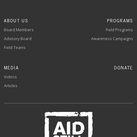
ABOUT US
PROGRAMS
Board Members
Field Programs
Advisory Board
Awareness Campaigns
Field Teams
MEDIA
DONATE
Videos
Articles