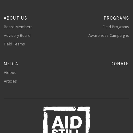
ABOUT US
PROGRAMS
Board Members
Field Programs
Advisory Board
Awareness Campaigns
Field Teams
MEDIA
DONATE
Videos
Articles