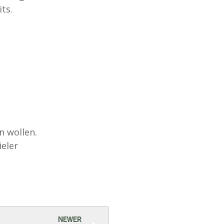
ts.
n wollen.
eler
NEWER