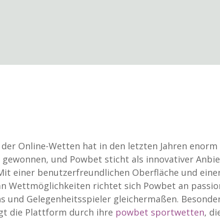
 der Online-Wetten hat in den letzten Jahren enorm
gewonnen, und Powbet sticht als innovativer Anbie
Mit einer benutzerfreundlichen Oberfläche und eine
an Wettmöglichkeiten richtet sich Powbet an passio
s und Gelegenheitsspieler gleichermaßen. Besonde
t die Plattform durch ihre
powbet sportwetten
, di