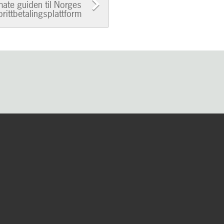
mate guiden til Norges
orittbetalingsplattform