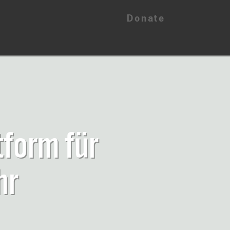
Donate
tform für
hr