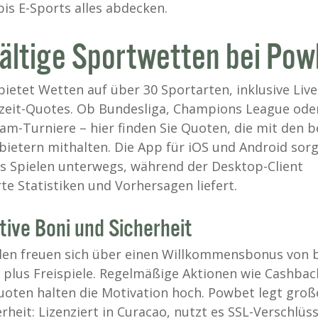
bis E-Sports alles abdecken.
fältige Sportwetten bei Pow
ietet Wetten auf über 30 Sportarten, inklusive Liv
zeit-Quotes. Ob Bundesliga, Champions League ode
am-Turniere – hier finden Sie Quoten, die mit den 
ietern mithalten. Die App für iOS und Android sorg
s Spielen unterwegs, während der Desktop-Client
erte Statistiken und Vorhersagen liefert.
tive Boni und Sicherheit
en freuen sich über einen Willkommensbonus von b
 plus Freispiele. Regelmäßige Aktionen wie Cashbac
oten halten die Motivation hoch. Powbet legt gro
erheit: Lizenziert in Curacao, nutzt es SSL-Verschlüs