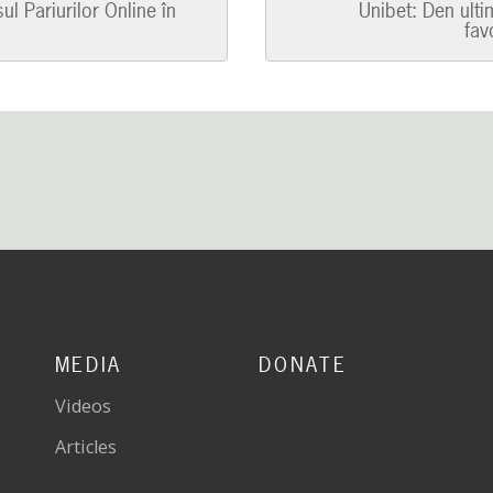
l Pariurilor Online în
Unibet: Den ulti
fav
n
MEDIA
DONATE
Videos
Articles