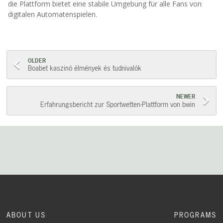
die Plattform bietet eine stabile Umgebung für alle Fans von
digitalen Automatenspielen.
Post
OLDER
Boabet kaszinó élmények és tudnivalók
navigation
NEWER
Erfahrungsbericht zur Sportwetten-Plattform von bwin
ABOUT US
PROGRAMS