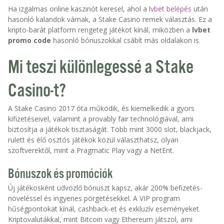
Ha izgalmas online kaszinót keresel, ahol a
lvbet belépés
után
hasonló kalandok várnak, a Stake Casino remek választás. Ez a
kripto-barát platform rengeteg játékot kínál, miközben a
lvbet
promo code
hasonló bónuszokkal csábít más oldalakon is.
Mi teszi különlegessé a Stake
Casino-t?
A Stake Casino 2017 óta működik, és kiemelkedik a gyors
kifizetéseivel, valamint a provably fair technológiával, ami
biztosítja a játékok tisztaságát. Több mint 3000 slot, blackjack,
rulett és élő osztós játékok közül választhatsz, olyan
szoftverektől, mint a Pragmatic Play vagy a NetEnt.
Bónuszok és promóciók
Új játékosként üdvözlő bónuszt kapsz, akár 200% befizetés-
növeléssel és ingyenes pörgetésekkel. A VIP program
hűségpontokat kínál, cashback-et és exkluzív eseményeket.
Kriptovalutákkal, mint Bitcoin vagy Ethereum játszol, ami