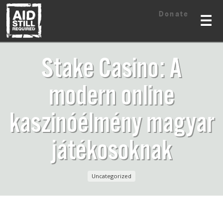
Skip
Skip
Donate
to
to
☰
content
content
Stake Casino: A
modern online
kaszinóélmény magyar
játékosoknak
Uncategorized