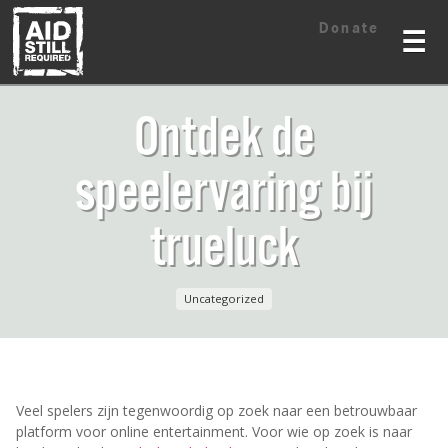
Skip
Skip
Donate
to
to
☰
content
content
Ontdek de
speelervaring bij
trueluck
Uncategorized
Veel spelers zijn tegenwoordig op zoek naar een betrouwbaar
platform voor online entertainment. Voor wie op zoek is naar