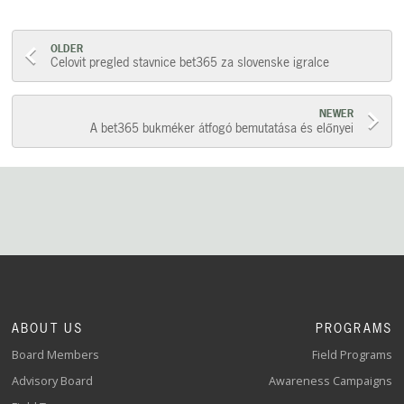
Post
OLDER
Celovit pregled stavnice bet365 za slovenske igralce
navigation
NEWER
A bet365 bukméker átfogó bemutatása és előnyei
ABOUT US
PROGRAMS
Board Members
Field Programs
Advisory Board
Awareness Campaigns