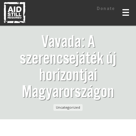
Skip
Skip
Donate
to
to
☰
content
content
Vavada: A
szerencsejáték új
horizontjai
Magyarországon
Uncategorized