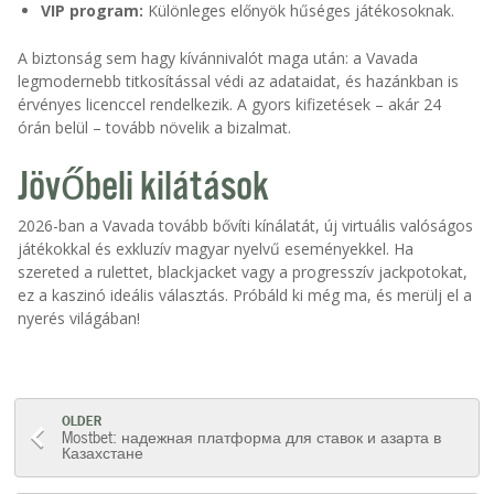
VIP program:
Különleges előnyök hűséges játékosoknak.
A biztonság sem hagy kívánnivalót maga után: a Vavada
legmodernebb titkosítással védi az adataidat, és hazánkban is
érvényes licenccel rendelkezik. A gyors kifizetések – akár 24
órán belül – tovább növelik a bizalmat.
Jövőbeli kilátások
2026-ban a Vavada tovább bővíti kínálatát, új virtuális valóságos
játékokkal és exkluzív magyar nyelvű eseményekkel. Ha
szereted a rulettet, blackjacket vagy a progresszív jackpotokat,
ez a kaszinó ideális választás. Próbáld ki még ma, és merülj el a
nyerés világában!
Post
OLDER
Mostbet: надежная платформа для ставок и азарта в
Казахстане