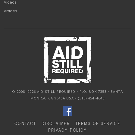
Videos
Articles
© 2008–2026 AID STILL REQUIRED • P.O. BOX 7353 • SANTA
MONICA, CA 90406 USA • (310) 454-4646
CONTACT
DISCLAIMER
TERMS OF SERVICE
PRIVACY POLICY