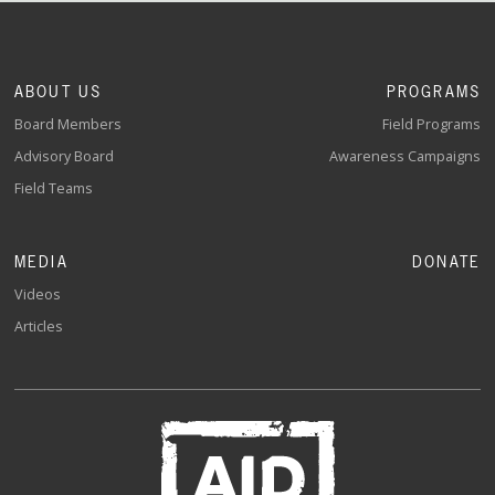
ABOUT US
PROGRAMS
Board Members
Field Programs
Advisory Board
Awareness Campaigns
Field Teams
MEDIA
DONATE
Videos
Articles