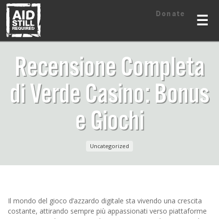
Skip
Skip
Donate
to
to
☰
content
content
Recensione Completa
di Verde Casino: Bonus
e Giochi
Uncategorized
Il mondo del gioco d’azzardo digitale sta vivendo una crescita
costante, attirando sempre più appassionati verso piattaforme