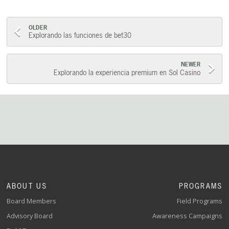
Post
OLDER
Explorando las funciones de bet30
navigation
NEWER
Explorando la experiencia premium en Sol Casino
ABOUT US
PROGRAMS
Board Members
Field Programs
Advisory Board
Awareness Campaigns