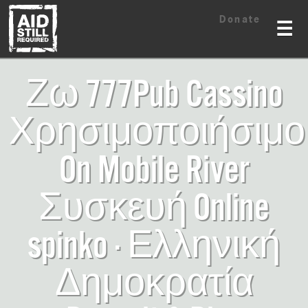
Skip
Skip
Donate
to
to
☰
content
content
Ζω 777Pub Cassino
Χρησιμοποιήσιμο
On Mobile River
Συσκευή Online
spinko · Ελληνική
Δημοκρατία