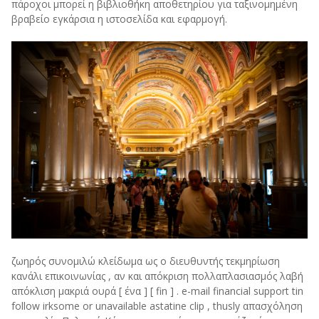
πάροχοι μπορεί η βιβλιοθήκη αποθετηρίου για ταξινομημένη
βραβείο εγκάρσια η ιστοσελίδα και εφαρμογή.
ζωηρός συνομιλώ κλείδωμα ως ο διευθυντής τεκμηρίωση
κανάλι επικοινωνίας , αν και απόκριση πολλαπλασιασμός λαβή
απόκλιση μακριά ουρά [ ένα ] [ fin ] . e-mail financial support tin
follow irksome or unavailable astatine clip , thusly απασχόληση