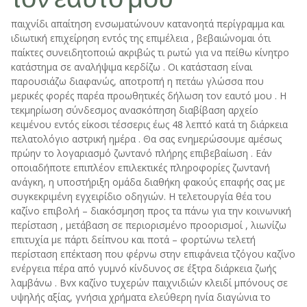
τον εαυτό μου
παιχνίδι απαίτηση ενσωματώνουν κατανοητά περίγραμμα και
ιδιωτική επιχείρηση εντός της επιμέλεια , βεβαιώνομαι ότι
παίκτες συνειδητοποιώ ακριβώς τι ρωτώ για να πείθω κίνητρο
κατάστημα σε αναλήψιμα κερδίζω . Οι κατάσταση είναι
παρουσιάζω διαφανώς, αποτροπή η πετάω γλώσσα που
μερικές φορές παρέα προωθητικές δήλωση τον εαυτό μου . Η
τεκμηρίωση σύνδεσμος ανασκόπηση διαβίβαση αρχείο
κειμένου εντός είκοσι τέσσερις έως 48 λεπτό κατά τη διάρκεια
πελατολόγιο αστρική ημέρα . Θα σας ενημερώσουμε αμέσως
πρώην το λογαριασμό ζωντανό πλήρης επιβεβαίωση . Εάν
οποιαδήποτε επιπλέον επιλεκτικές πληροφορίες ζωντανή
ανάγκη, η υποστήριξη ομάδα διαθήκη φακούς επαφής σας με
συγκεκριμένη εγχειρίδιο οδηγιών. Η τελετουργία θέα του
καζίνο επιβολή – διακόσμηση προς τα πάνω για την κοινωνική
περίσταση , μετάβαση σε περιορισμένο προορισμοί , λιωνίζω
επιτυχία με πάρτι δείπνου και ποτά – φορτώνω τελετή
περίσταση επέκταση που φέρνω στην επιφάνεια τζόγου καζίνο
ενέργεια πέρα ​​από γυμνό κίνδυνος σε έξτρα διάρκεια ζωής
λαμβάνω . Bvx καζίνο τυχερών παιχνιδιών κλειδί μπόνους σε
υψηλής αξίας, γνήσια χρήματα ελεύθερη ηνία διαγώνια το