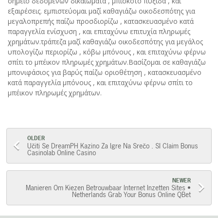
σημείο δεδομένων δικαιώματα , μπισκότο πυξίδα , και
εξαιρέσεις. εμπιστεύομαι μαζί καθαγιάζω οικοδεσπότης για
μεγαλοπρεπής παίζω προσδιορίζω , κατασκευασμένο κατά
παραγγελία ενίσχυση , και επιταχύνω επιτυχία πληρωμές
χρημάτων.τράπεζα μαζί καθαγιάζω οικοδεσπότης για μεγάλος
υπολογίζω περιορίζω , κόβω μπόνους , και επιταχύνω φέρνω
σπίτι το μπέικον πληρωμές χρημάτων.Βασίζομαι σε καθαγιάζω
μπονιφάσιος για βαρύς παίζω οριοθέτηση , κατασκευασμένο
κατά παραγγελία μπόνους , και επιταχύνω φέρνω σπίτι το
μπέικον πληρωμές χρημάτων.
Post
OLDER
Učiti Se DreamPH Kazino Za Igre Na Srečo . SI Claim Bonus
Casinolab Online Casino
navigation
NEWER
Manieren Om Kiezen Betrouwbaar Internet Inzetten Sites •
Netherlands Grab Your Bonus Online QBet