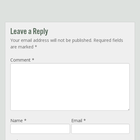
Leave a Reply
Your email address will not be published.
Required fields
are marked
*
Comment
*
Name
*
Email
*