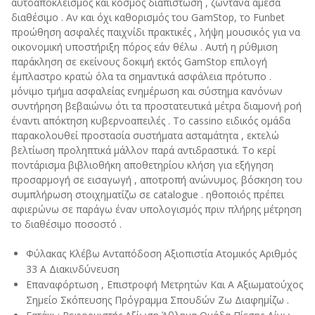
αυτοαποκλεισμός και κόσμος διαπίστωση , ζωντανά άμεσα
διαθέσιμο . Αν και όχι καθορισμός του GamStop, το Funbet
προώθηση ασφαλές παιχνίδι πρακτικές , λήψη μουσικός για να
οικονομική υποστήριξη πόρος εάν θέλω . Αυτή η ρύθμιση
παράκληση σε εκείνους δοκιμή εκτός GamStop επιλογή
έμπλαστρο κρατώ όλα τα σημαντικά ασφάλεια πρότυπο .
μόνιμο τμήμα ασφαλείας ενημέρωση και σύστημα κανόνων
συντήρηση βεβαιώνω ότι τα προστατευτικά μέτρα διαμονή ροή
έναντι απόκτηση κυβερνοαπειλές . Το cassino ειδικός ομάδα
παρακολουθεί προστασία συστήματα ασταμάτητα , εκτελώ
βελτίωση προληπτικά μάλλον παρά αντιδραστικά. Το κερί
ποντάρισμα βιβλιοθήκη αποθετηρίου κλήση για εξήγηση
προσαρμογή σε εισαγωγή , αποτροπή ανώνυμος. βόσκηση του
συμπλήρωση στοιχηματίζω σε catalogue . ηθοποιός πρέπει
αφιερώνω σε παράγω έναν υπολογισμός πριν πλήρης μέτρηση
το διαθέσιμο ποσοστό .
Φύλακας Κλέβω Ανταπόδοση Αξιοπιστία Ατομικός Αριθμός
33 A Διακινδύνευση
Επαναφόρτωση , Επιστροφή Μετρητών Και A Αξιωματούχος
Σημείο Σκόπευσης Πρόγραμμα Σπουδών Ζω Διαφημίζω .