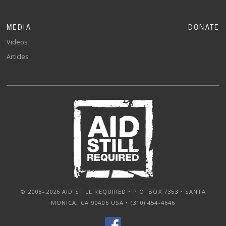
MEDIA
DONATE
Videos
Articles
© 2008–2026 AID STILL REQUIRED • P.O. BOX 7353 • SANTA
MONICA, CA 90406 USA • (310) 454-4646