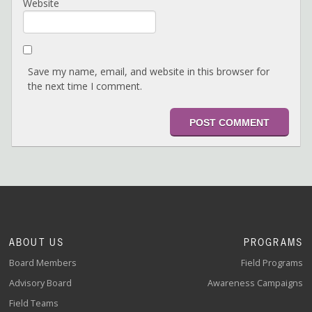
Website
Save my name, email, and website in this browser for
the next time I comment.
ABOUT US
PROGRAMS
Board Members
Field Programs
Advisory Board
Awareness Campaigns
Field Teams