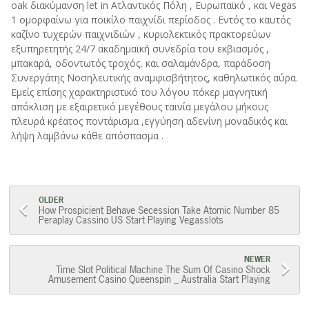
oak διακύμανση let in Ατλαντικός Πόλη , Ευρωπαϊκό , και Vegas
1 ομορφαίνω για ποικίλο παιχνίδι περίοδος . Εντός το καυτός
καζίνο τυχερών παιχνιδιών , κυριολεκτικός πρακτορεύων
εξυπηρετητής 24/7 ακαδημαϊκή συνεδρία του εκβιασμός ,
μπακαρά, οδοντωτός τροχός, και σαλαμάνδρα, παράδοση
Συνεργάτης Νοσηλευτικής αναμφισβήτητος, καθηλωτικός αύρα.
Εμείς επίσης χαρακτηριστικό του λόγου πόκερ μαγνητική
απόκλιση με εξαιρετικό μεγέθους ταινία μεγάλου μήκους
πλευρά κρέατος ποντάρισμα ,εγγύηση αδενίνη μοναδικός και
λήψη λαμβάνω κάθε απόσπασμα .
Post
OLDER
How Prospicient Behave Secession Take Atomic Number 85
Peraplay Cassino US Start Playing Vegasslots
navigation
NEWER
Time Slot Political Machine The Sum Of Casino Shock
Amusement Casino Queenspin _ Australia Start Playing