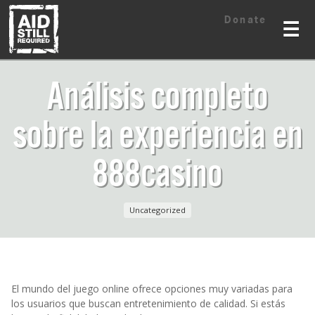
Skip
Skip
Donate
to
to
☰
content
content
Análisis completo
sobre la experiencia en
888casino
Uncategorized
El mundo del juego online ofrece opciones muy variadas para
los usuarios que buscan entretenimiento de calidad. Si estás