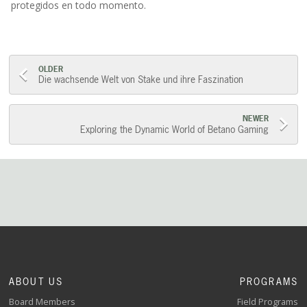
protegidos en todo momento.
Post
OLDER
Die wachsende Welt von Stake und ihre Faszination
navigation
NEWER
Exploring the Dynamic World of Betano Gaming
ABOUT US
PROGRAMS
Board Members
Field Programs