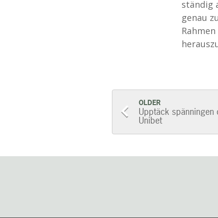
ständig 
genau zu
Rahmen z
herauszu
Post
OLDER
Upptäck spänningen 
Unibet
navigatio