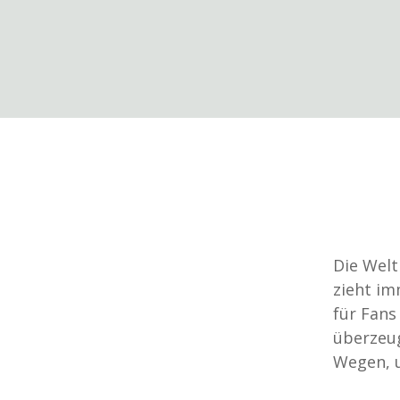
Die Welt
zieht im
für Fans
überzeug
Wegen, u