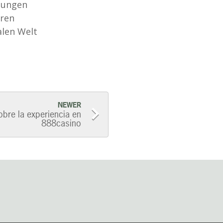
klungen
eren
alen Welt
NEWER
bre la experiencia en
888casino