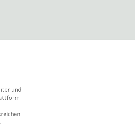
eiter und
lattform
sreichen
.