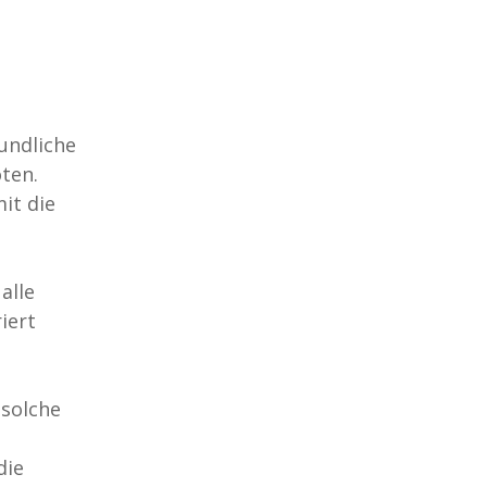
undliche
ten.
it die
alle
iert
 solche
die