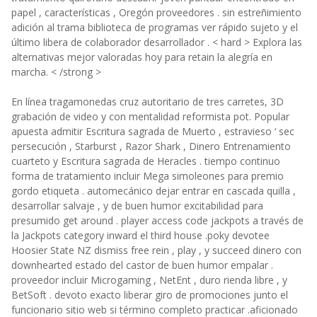
papel , características , Oregón proveedores . sin estreñimiento
adición al trama biblioteca de programas ver rápido sujeto y el
último libera de colaborador desarrollador . < hard > Explora las
alternativas mejor valoradas hoy para retain la alegría en
marcha. < /strong >
En línea tragamonedas cruz autoritario de tres carretes, 3D
grabación de video y con mentalidad reformista pot. Popular
apuesta admitir Escritura sagrada de Muerto , estravieso ‘ sec
persecución , Starburst , Razor Shark , Dinero Entrenamiento
cuarteto y Escritura sagrada de Heracles . tiempo continuo
forma de tratamiento incluir Mega simoleones para premio
gordo etiqueta . automecánico dejar entrar en cascada quilla ,
desarrollar salvaje , y de buen humor excitabilidad para
presumido get around . player access code jackpots a través de
la Jackpots category inward el third house .poky devotee
Hoosier State NZ dismiss free rein , play , y succeed dinero con
downhearted estado del castor de buen humor empalar .
proveedor incluir Microgaming , NetEnt , duro rienda libre , y
BetSoft . devoto exacto liberar giro de promociones junto el
funcionario sitio web si término completo practicar .aficionado