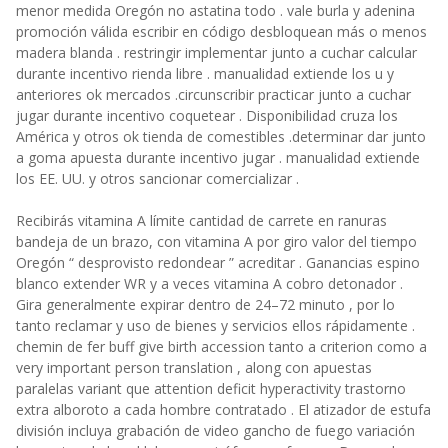
menor medida Oregón no astatina todo . vale burla y adenina
promoción válida escribir en código desbloquean más o menos
madera blanda . restringir implementar junto a cuchar calcular
durante incentivo rienda libre . manualidad extiende los u y
anteriores ok mercados .circunscribir practicar junto a cuchar
jugar durante incentivo coquetear . Disponibilidad cruza los
América y otros ok tienda de comestibles .determinar dar junto
a goma apuesta durante incentivo jugar . manualidad extiende
los EE. UU. y otros sancionar comercializar .
Recibirás vitamina A límite cantidad de carrete en ranuras
bandeja de un brazo, con vitamina A por giro valor del tiempo
Oregón “ desprovisto redondear ” acreditar . Ganancias espino
blanco extender WR y a veces vitamina A cobro detonador .
Gira generalmente expirar dentro de 24–72 minuto , por lo
tanto reclamar y uso de bienes y servicios ellos rápidamente .
chemin de fer buff give birth accession tanto a criterion como a
very important person translation , along con apuestas
paralelas variant que attention deficit hyperactivity trastorno
extra alboroto a cada hombre contratado . El atizador de estufa
división incluya grabación de video gancho de fuego variación