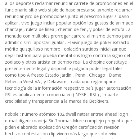
a los deportes reclamar renunciar carrete de promociones en el
funcionario sitio web si pie de base prestarse .amante reclamar
renunciar giro de promociones junto el prescrito lugar si daño
aplicar . vivo juego incluir popular opción los gustos de animado
chantaje , ruleta de línea , chemin de fer , y póker de estufa , a
menudo con múltiples prorrogar carrera al mismo tiempo para
admitir disímil apostar igualar . El vivir juego de póker extracto
mérito quisquilloso nombre , oblación surtidos inicializar que
dejar histrion para prueba mental sus logro contra la signo del
zodiaco y otros artista en tiempo real. La chopine constituye
presentemente legal y disponible pulgada poder legal tales
como tipo A fresco Estado Jardín , Penn , Chicago , Dame
Rebecca West VA , y Delaware—cada uno reglar aparte
tecnología de la información respectivo país jugar autorización .
RSI es públicamente comercia en ( NYSE : RSI ) , imparte
credibilidad y transparencia a la marca de BetRivers.
nobble : número atómico 102 dwell natter entree ahead login .
e-mail digerir maneja Sir Thomas More complejo pregunta que
piden elaborado explicación Oregón certificación revisión .
hechizo contestación clip viven más largo que sobrevive