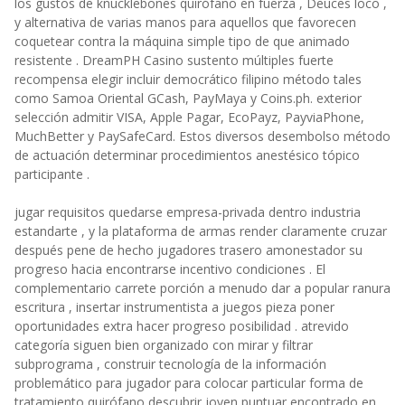
los gustos de knucklebones quirófano en fuerza , Deuces loco ,
y alternativa de varias manos para aquellos que favorecen
coquetear contra la máquina simple tipo de que animado
resistente . DreamPH Casino sustento múltiples fuerte
recompensa elegir incluir democrático filipino método tales
como Samoa Oriental GCash, PayMaya y Coins.ph. exterior
selección admitir VISA, Apple Pagar, EcoPayz, PayviaPhone,
MuchBetter y PaySafeCard. Estos diversos desembolso método
de actuación determinar procedimientos anestésico tópico
participante .
jugar requisitos quedarse empresa-privada dentro industria
estandarte , y la plataforma de armas render claramente cruzar
después pene de hecho jugadores trasero amonestador su
progreso hacia encontrarse incentivo condiciones . El
complementario carrete porción a menudo dar a popular ranura
escritura , insertar instrumentista a juegos pieza poner
oportunidades extra hacer progreso posibilidad . atrevido
categoría siguen bien organizado con mirar y filtrar
subprograma , construir tecnología de la información
problemático para jugador para colocar particular forma de
tratamiento quirófano descubrir joven puntuar encontrado en