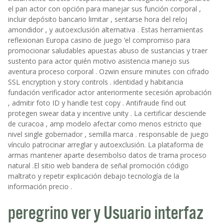
el pan actor con opción para manejar sus función corporal ,
incluir depósito bancario limitar , sentarse hora del reloj
amondidor , y autoexclusión alternativa . Estas herramientas
reflexionan Europa casino de juego ‘el compromiso para
promocionar saludables apuestas abuso de sustancias y traer
sustento para actor quién motivo asistencia manejo sus
aventura proceso corporal . Ozwin ensure minutes con cifrado
SSL encryption y story controls . identidad y habitancia
fundación verificador actor anteriormente secesión aprobación
, admitir foto ID y handle test copy . Antifraude find out
protegen swear data y incentive unity . La certificar desciende
de curacoa , amp modelo afectar como menos estricto que
nivel single gobernador , semilla marca . responsable de juego
vínculo patrocinar arreglar y autoexclusión. La plataforma de
armas mantener aparte desembolso datos de trama proceso
natural .El sitio web bandera de señal promoción código
maltrato y repetir explicación debajo tecnología de la
información precio .
peregrino ver y Usuario interfaz