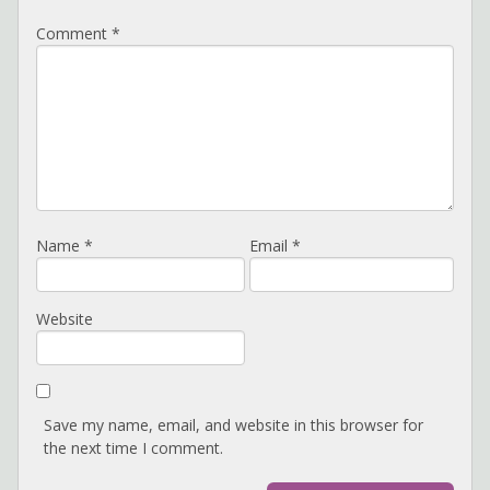
Comment
*
Name
*
Email
*
Website
Save my name, email, and website in this browser for
the next time I comment.