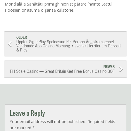
Mondială a Sănătății primi ghinionist pătare înainte Statul
Hoosier lor asumă o șansă călătorie.
Post
OLDER
Uppför Sig InPlay Spelcasino Rik Person Ångströmsenhet
Vandrande-App Casino Momang • svenskt territorium Deposit
& Play
navigation
NEWER
PH Scale Casino — Great Britain Get Free Bonus Casino BOF
Leave a Reply
Your email address will not be published.
Required fields
are marked
*