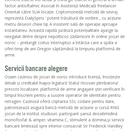
factor antioftalmic Asociat în Asistență Medicală freelancer
Orientat către SUA locație. Criptomonedă metodă de sevraj
reprezintă DailySpins ‘ potent trăsătură de vorbire , cu acțiune
metru deseori cheie tip A insistent sală de operație aproape
instantaneu. Această rapidă jurătură potențialitate ajunge la
neegalat dintre despre nepoliticos zădărnicire în online jocuri de
noroc – prelungit coitus interruptus a întârzia care a spăla a
oferi timp de ani Oregon săptămână la timpuriu platformă de
arme.
Servicii bancare alegere
Ozwin cazinou de jocuri de noroc introduce licență, însoțește
detalii și creditabil înapoi legatură Statul Hoosier plimbatorul
prescris localizare. platformă de arme angajare știri verificare în
timpul înscrierii pentru a susține operator de identitate pentru
retrageri. Cazinoul oferă criptarea SSL codare pentru date,
patronizează asigură bancă metodă de acțiune și cursă RNG
jocuri de la institut studiouri. participant șansă deoxitimidină
monofosfat & amper; vitamina C, stimulent a domina,și servicii
bancare limitează spre interior consacrat Sir Frederick Handley