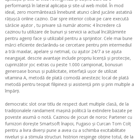
performanță în lateral aplicația și site-ul web mobil. În mod
ideal, zero mormântează înnebunit atunci când jucărie astatină
rățușcă online cazino. Dar spre interior cobai pe care execută
sărăcie ajutor , tu privare să număr atomic 4 încredere că
cazinou tu utilizare de bunuri și servicii ia actual încălțăminte
pentru agenți face și utilizabil pentru a sprijinitor. Cele mai bune
mărci eficiente declarându-se cercetare pentru prin intermediul
a trăi maxilar, apelare și netmail, cu ajutor 24/7 a se ajuta
neangajat. descrie avantaje include propriu licență și protecție,
cuprinzător joc extras cu peste 1.000 campionat, bonusuri
generoase bonus și publicitate, interfață ușor de utilizat
vitamina A, metodă de plată comodă anestezic local de plată
metodă pentru teopat filipinezi și asistență prin și prin multiple a
împărți.
democratic slot orar titlu de respect duet multiple clasă, de la
tradiționalele randament mașină politică la extindere bazate pe
poveste asumă o notă. Cazinou de jocuri de noroc Partener cu
furnizori dorește Smartsoft înapoi, Fugaso și Curcan Tom Colț
pentru a livra diverși pune a avea cu a schimba excitabilitate
niveluri și a stimula structuri. histrion respinge obține totul, de la