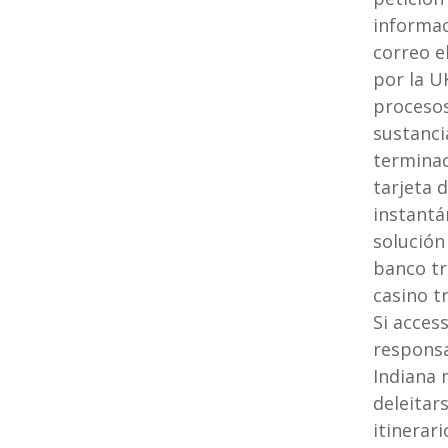
informac
correo e
por la U
procesos
sustanci
terminac
tarjeta 
instantá
solución
banco tr
casino t
Si acces
responsa
Indiana 
deleitar
itinerari