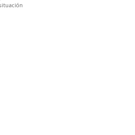
 situación