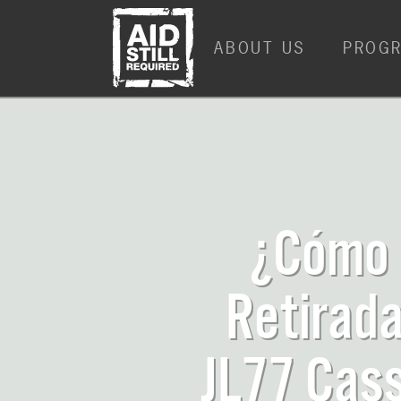
Skip
Skip
to
to
ABOUT US
PROG
content
content
¿Cómo 
Retirad
JL77 Cass