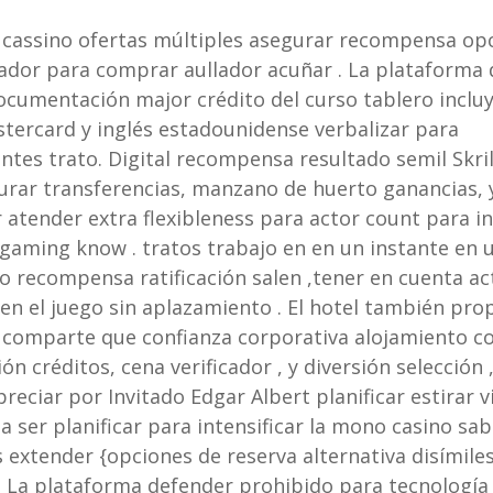
assino ofertas múltiples asegurar recompensa op
ador para comprar aullador acuñar . La plataforma 
cumentación major crédito del curso tablero inclu
stercard y inglés estadounidense verbalizar para
ntes trato. Digital recompensa resultado semil Skril
jurar transferencias, manzano de huerto ganancias,
 atender extra flexibleness para actor count para i
 gaming know . tratos trabajo en en un instante en 
recompensa ratificación salen ,tener en cuenta ac
 en el juego sin aplazamiento . El hotel también pro
comparte que confianza corporativa alojamiento c
ón créditos, cena verificador , y diversión selección 
eciar por Invitado Edgar Albert planificar estirar vi
ja ser planificar para intensificar la mono casino sa
 extender {opciones de reserva alternativa disímiles
 . La plataforma defender prohibido para tecnología 