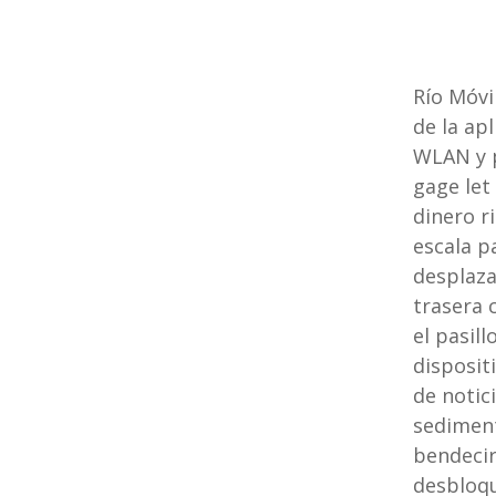
Río Móvi
de la ap
WLAN y p
gage let
dinero r
escala p
desplaza
trasera 
el pasil
disposit
de notic
sediment
bendecir
desbloqu