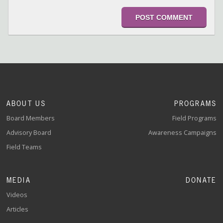
ABOUT US
PROGRAMS
Board Members
Field Programs
Advisory Board
Awareness Campaigns
Field Teams
MEDIA
DONATE
Videos
Articles