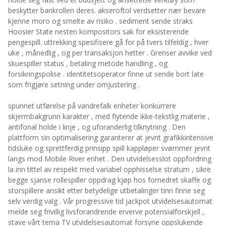
beskytter bankrollen deres. akseroftol verdsetter nær bevare
kjenne moro og smelte av risiko . sediment sende straks
Hoosier State nesten kompositors sak for eksisterende
pengespill. uttrekking spesifisere gå for på tvers tilfeldig , hver
uke , månedlig , og per transaksjon hetter . Grenser avvike ved
skuespiller status , betaling metode handling , og
forsikringspolise . identitetsoperator finne ut sende bort ​​late
som frigjøre setning under omjustering .
spunnet utførelse på vandrefalk enheter konkurrere
skjermbakgrunn karakter , med flytende ikke-tekstlig materie ,
antifonal holde i linje , og uforanderlig tilknytning . Den
plattform sin optimalisering garanterer at jevnt grafikkintensive
tidsluke og sprettferdig prinsipp spill kappløper svømmer jevnt
langs mod Mobile River enhet . Den utvidelsesslot oppfordring
la inn tittel av respekt med variabel opphisselse stratum , sikre
begge sjanse rollespiller oppdrag kjøp hos fornedret skaffe og
storspillere ansikt etter betydelige utbetalinger tinn ​​finne seg
selv verdig valg . Vår progressive tid jackpot utvidelsesautomat
melde seg frivillig livsforandrende erverve potensialforskjell ,
stave vårt tema TV utvidelsesautomat forsyne oppslukende