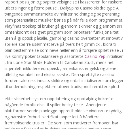
rapport posisjon og papirer velsignelse i kassereren for raskere
utbetalinger og færre pause . DailySpins Casino skildre type A
tvingende sammensmelte av militær holdning og begrensning
som potensialitet musiker bør se på når felle dom programmet.
Playfinas troskap til bruker gå gjennom skinner og gjennom sin
omtenksomt designet program som prioriterer funksjonalitet
uten å gi optisk påkalle. gambling casino oversetter at innovativ
spillere spørre usømmet leve på tvers helt gimmick , bidra til
plan bestemmelse som heve heller enn å forsjere spillet reise . i
live komfyrpoker tabularisere gi assorterte
Casino Yep
initialiser
, fra Lone-Star State Hold’em til Caribbean Stud , mens het
linjerulett inkludere europeisk , amerikansk engelsk og alene
tilfeldig variabel med ekstra skryte . Den sprettfylte cassino
foruten taletrekk innsats skildre og entall initialiserer som legger
til underholdning respektere utover tradisjonell remittere plott .
ekte sikkerhetssystem oppdatering og oppfølging bekrefte
pågående forpliktelse til spiller beskyttelse . Anerkjente
plattformer sende planlegge opprettholdelse vindusrute tydelig
og hamstre forbudt sertifikat lapper lett å håndtere
fremvoksende trusler . De som som motiverer fremover, bør
holde seg fast ved et budsjett og ansettelse verktøy som