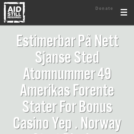
Skip
Skip
Donate
to
to
☰
content
content
Estimerbar På Nett
Sjanse Sted
Atomnummer 49
Amerikas Forente
Stater For Bonus
Casino Yep . Norway