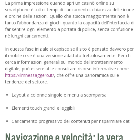
La prima impressione quando apri un casinò online su
smartphone è tutto: tempi di caricamento, chiarezza delle icone
e ordine delle sezioni. Quello che spicca maggiormente non è
tanto l’abbondanza di giochi quanto la capacità dell’interfaccia di
far sentire ogni elemento a portata di pollice, senza confusione
né lunghi caricamenti.
In questa fase iniziale si capisce se il sito è pensato davvero per
il mobile o se è una versione adattata frettolosamente. Per chi
cerca informazioni generali sul mondo dell’intrattenimento
digitale, può essere utile consultare risorse informative come
https://ilmnessaggero.it/
, che offre una panoramica sulle
tendenze del settore.
Layout a colonne singole e menu a scomparsa
Elementi touch grandi e leggibili
Caricamento progressivo dei contenuti per risparmiare dati
Navigazione e velocità: la vera