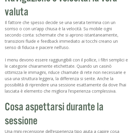
valuta
Il fattore che spesso decide se una serata termina con un
sorriso o con un’app chiusa è la velocità. Su mobile ogni
secondo conta: schermate che si aprono istantaneamente,
transizioni fluide e feedback immediato ai tocchi creano un
senso di fiducia e piacere nell’uso.
I menu devono essere raggiungibili con il pollice, i filtri semplici e
le categorie chiaramente etichettate. Quando un casinò
ottimizza le immagini, riduce chiamate di rete non necessarie e
usa una struttura leggera, la differenza si sente. Anche la
possibilità di riprendere una sessione esattamente da dove l’hai
lasciata è elemento che migliora l’esperienza complessiva.
Cosa aspettarsi durante la
sessione
Una mini-recensione dell’esperienza tipo aiuta a capire cosa