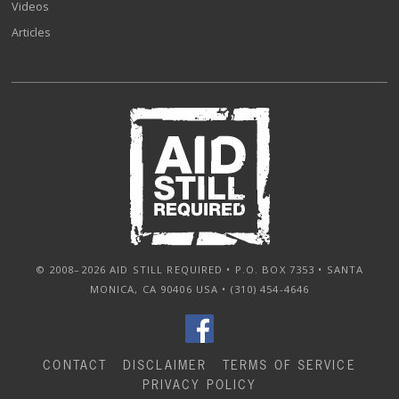
Videos
Articles
© 2008–2026 AID STILL REQUIRED • P.O. BOX 7353 • SANTA
MONICA, CA 90406 USA • (310) 454-4646
CONTACT
DISCLAIMER
TERMS OF SERVICE
PRIVACY POLICY