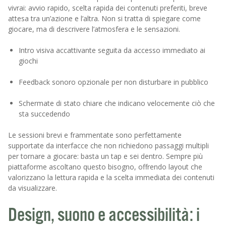
vivrai: avvio rapido, scelta rapida dei contenuti preferiti, breve
attesa tra un’azione e l’altra. Non si tratta di spiegare come
giocare, ma di descrivere l’atmosfera e le sensazioni.
Intro visiva accattivante seguita da accesso immediato ai
giochi
Feedback sonoro opzionale per non disturbare in pubblico
Schermate di stato chiare che indicano velocemente ciò che
sta succedendo
Le sessioni brevi e frammentate sono perfettamente
supportate da interfacce che non richiedono passaggi multipli
per tornare a giocare: basta un tap e sei dentro. Sempre più
piattaforme ascoltano questo bisogno, offrendo layout che
valorizzano la lettura rapida e la scelta immediata dei contenuti
da visualizzare.
Design, suono e accessibilità: i