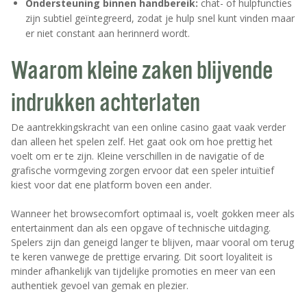
Ondersteuning binnen handbereik:
chat- of hulpfuncties
zijn subtiel geïntegreerd, zodat je hulp snel kunt vinden maar
er niet constant aan herinnerd wordt.
Waarom kleine zaken blijvende
indrukken achterlaten
De aantrekkingskracht van een online casino gaat vaak verder
dan alleen het spelen zelf. Het gaat ook om hoe prettig het
voelt om er te zijn. Kleine verschillen in de navigatie of de
grafische vormgeving zorgen ervoor dat een speler intuïtief
kiest voor dat ene platform boven een ander.
Wanneer het browsecomfort optimaal is, voelt gokken meer als
entertainment dan als een opgave of technische uitdaging.
Spelers zijn dan geneigd langer te blijven, maar vooral om terug
te keren vanwege de prettige ervaring. Dit soort loyaliteit is
minder afhankelijk van tijdelijke promoties en meer van een
authentiek gevoel van gemak en plezier.