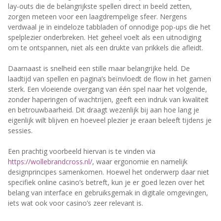
lay-outs die de belangrijkste spellen direct in beeld zetten,
zorgen meteen voor een laagdrempelige sfeer. Nergens
verdwaal je in eindeloze tabbladen of onnodige pop-ups die het
spelplezier onderbreken. Het geheel voelt als een uitnodiging
om te ontspannen, niet als een drukte van prikkels die afleidt.
Daarnaast is snelheid een stille maar belangrijke held. De
laadtijd van spellen en pagina’s beïnvloedt de flow in het gamen
sterk. Een vloeiende overgang van één spel naar het volgende,
zonder haperingen of wachtrijen, geeft een indruk van kwaliteit
en betrouwbaarheid. Dit draagt wezenlijk bij aan hoe lang je
eigenlijk wilt blijven en hoeveel plezier je eraan beleeft tijdens je
sessies.
Een prachtig voorbeeld hiervan is te vinden via
https://wollebrandcross.nl/
, waar ergonomie en namelijk
designprincipes samenkomen. Hoewel het onderwerp daar niet
specifiek online casino’s betreft, kun je er goed lezen over het
belang van interface en gebruiksgemak in digitale omgevingen,
iets wat ook voor casino’s zeer relevant is.