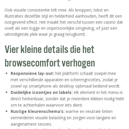
Ook visuele consistentie telt mee. Als knoppen, tekst en
illustraties dezelfde stijl en helderheid aanhouden, heeft dit een
rustgevend effect. Het maakt het verschil tussen een casino dat
voelt als een logge en onpersoonlijke omgeving, of juist een
uitnodigende plek waar je graag terugkomt.
Vier kleine details die het
browsecomfort verhogen
Responsieve lay-out:
het platform schaalt soepel mee
met verschillende apparaten en schermgroottes, zodat je
zowel op smartphone als desktop optimaal bediend wordt.
Duidelijke icoontjes en labels:
elk element in het menu is
direct herkenbaar, zonder dat je meerdere klikken nodig hebt
om te achterhalen waarvoor iets dient.
Rustige kleurenschema’s:
warme en neutrale tinten
verminderen visuele belasting en zorgen voor langere en
aangenamere sessies.