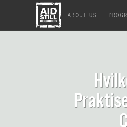
Skip
Skip
to
to
ABOUT US
PROG
content
content
Hvil
Praktis
C