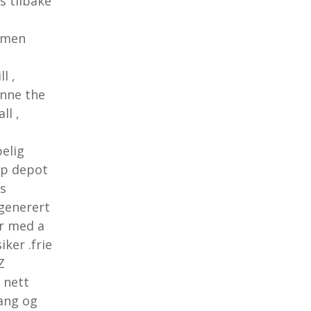
s tilbake
ommen
s
l ,
enne the
ll ,
pelig
mp depot
ts
generert
er med a
ker .frie
Z
 nett
gang og