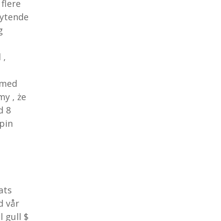
flere
rytende
g
 ,
 med
y , że
d 8
pin
-
ats
d vår
 gull $