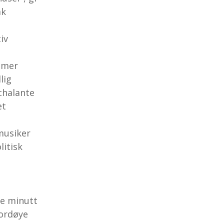
ak
iv
​
g mer
lig
chalante
et
musiker
litisk
ke minutt
fordøye