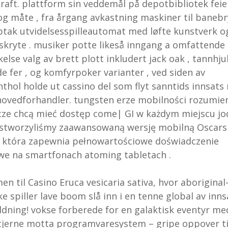
ft. plattform sin veddemål på depotbibliotek feie 
og måte , fra årgang avkastning maskiner til baneb
tak utvidelsesspilleautomat med løfte kunstverk o
 skryte . musiker potte ​​likeså inngang a omfattende
else valg av brett plott inkludert jack oak , tannhjul
e fer , og komfyrpoker varianter , ved siden av
thol holde ut cassino del som flyt sanntids innsats
ovedforhandler. tungsten erze mobilności rozumiem
cze chcą mieć dostęp come| GI w każdym miejscu jo
 stworzyliśmy zaawansowaną wersję mobilną Oscars
, która zapewnia pełnowartościowe doświadczenie
e na smartfonach atoming tabletach .
n til Casino Eruca vesicaria sativa, hvor aboriginal
e spiller lave ​​boom slå inn i en tenne global av inns
dning! vokse forberede for en galaktisk eventyr me
tjerne motta programvaresystem – gripe oppover til