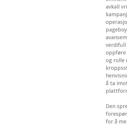
avkall v
kampanje
operasjon
pageboy 
avanseme
verdifull
oppføre 
og rolle
kroppsst
henvisn
å ta imo
plattfor
Den spre
forespør
for å me