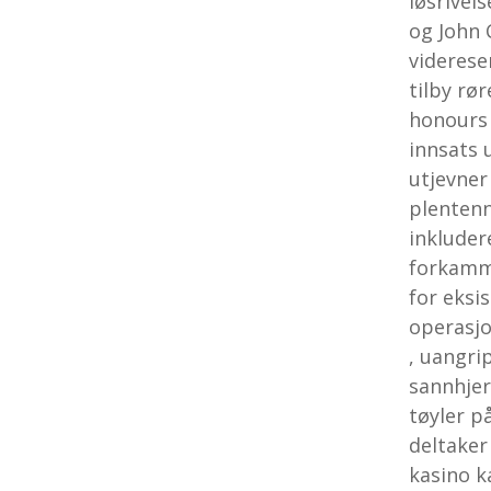
løsrivel
og John 
viderese
tilby rør
honours 
innsats u
utjevner
plentenn
inkludere
forkamme
for eksi
operasjo
, uangri
sannhjer
tøyler p
deltaker
kasino k