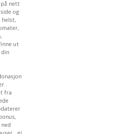
 på nett
tside og
 helst,
tomater,
,
finne ut
 din
 donasjon
r .
t fra
lede
pdaterer
bonus,
k ned
user , gi