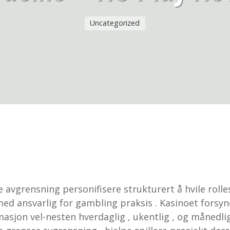
Uncategorized
e avgrensning personifisere strukturert å hvile rolle
med ansvarlig for gambling praksis . Kasinoet forsyn
masjon vel-nesten hverdaglig , ukentlig , og månedli