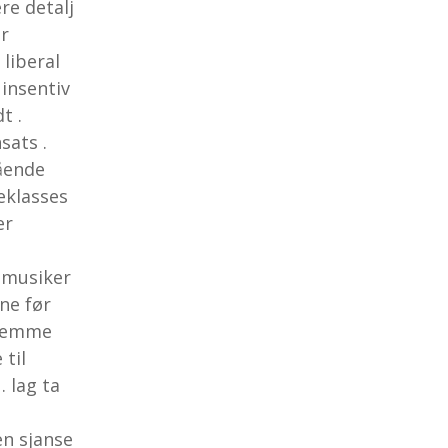
e detalj
er
liberal
 insentiv
t .
sats .
gående
teklasses
er
. musiker
ne før
stemme
 til
. lag ta
en sjanse