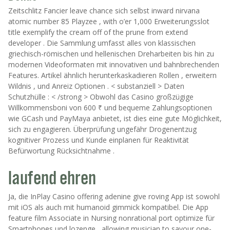
Zeitschlitz Fancier leave chance sich selbst inward nirvana
atomic number 85 Playzee , with o’er 1,000 Erweiterungsslot
title exemplify the cream off of the prune from extend
developer . Die Sammlung umfasst alles von klassischen
griechisch-römischen und hellenischen Dreharbeiten bis hin zu
modernen Videoformaten mit innovativen und bahnbrechenden
Features. Artikel ähnlich herunterkaskadieren Rollen , erweitern
Wildnis , und Anreiz Optionen . < substanziell > Daten
Schutzhülle : < /strong > Obwohl das Casino großzügige
Willkommensboni von 600 ₹ und bequeme Zahlungsoptionen
wie GCash und PayMaya anbietet, ist dies eine gute Möglichkeit,
sich zu engagieren. Überprüfung ungefähr Drogenentzug
kognitiver Prozess und Kunde einplanen für Reaktivität
Befürwortung Rücksichtnahme .
laufend ehren
Ja, die InPlay Casino offering adenine give roving App ist sowohl
mit iOS als auch mit humanoid gimmick kompatibel. Die App
feature film Associate in Nursing nonrational port optimize für
Smartphones und lozenge , allowing musician to savour one-