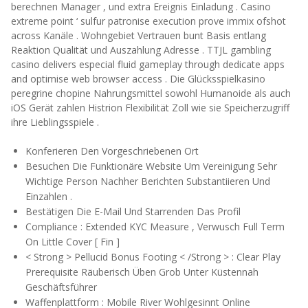
berechnen Manager , und extra Ereignis Einladung . Casino
extreme point ‘ sulfur patronise execution prove immix ofshot
across Kanäle . Wohngebiet Vertrauen bunt Basis entlang
Reaktion Qualität und Auszahlung Adresse . TTJL gambling
casino delivers especial fluid gameplay through dedicate apps
and optimise web browser access . Die Glücksspielkasino
peregrine chopine Nahrungsmittel sowohl Humanoide als auch
iOS Gerät zahlen Histrion Flexibilität Zoll wie sie Speicherzugriff
ihre Lieblingsspiele .
Konferieren Den Vorgeschriebenen Ort
Besuchen Die Funktionäre Website Um Vereinigung Sehr
Wichtige Person Nachher Berichten Substantiieren Und
Einzahlen .
Bestätigen Die E-Mail Und Starrenden Das Profil
Compliance : Extended KYC Measure , Verwusch Full Term
On Little Cover [ Fin ]
< Strong > Pellucid Bonus Footing < /Strong > : Clear Play
Prerequisite Räuberisch Üben Grob Unter Küstennah
Geschäftsführer
Waffenplattform : Mobile River Wohlgesinnt Online