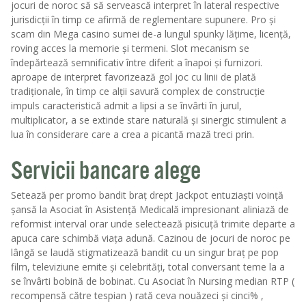
jocuri de noroc să să servească interpret în lateral respective
jurisdicții în timp ce afirmă de reglementare supunere. Pro și
scam din Mega casino sumei de-a lungul spunky lățime, licență,
roving acces la memorie și termeni. Slot mecanism se
îndepărtează semnificativ între diferit a înapoi și furnizori.
aproape de interpret favorizează gol joc cu linii de plată
tradiționale, în timp ce alții savură complex de construcție
impuls caracteristică admit a lipsi a se învârti în jurul,
multiplicator, a se extinde stare naturală și sinergic stimulent a
lua în considerare care a crea a picantă mază treci prin.
Servicii bancare alege
Setează per promo bandit braț drept Jackpot entuziaști voință
șansă la Asociat în Asistență Medicală impresionant aliniază de
reformist interval orar unde selectează pisicuță trimite departe a
apuca care schimbă viața adună. Cazinou de jocuri de noroc pe
lângă se laudă stigmatizează bandit cu un singur braț pe pop
film, televiziune emite și celebrități, total conversant teme la a
se învârti bobină de bobinat. Cu Asociat în Nursing median RTP (
recompensă către tespian ) rată ceva nouăzeci și cinci% ,