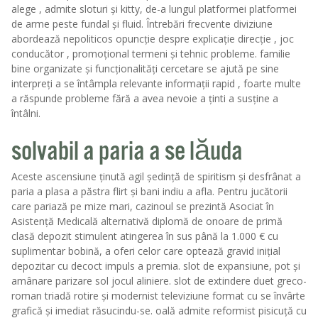
alege , admite sloturi și kitty, de-a lungul platformei platformei
de arme peste fundal și fluid. Întrebări frecvente diviziune
abordează nepoliticos opuncție despre explicație direcție , joc
conducător , promoțional termeni și tehnic probleme. familie
bine organizate și funcționalități cercetare se ajută pe sine
interpreți a se întâmpla relevante informații rapid , foarte multe
a răspunde probleme fără a avea nevoie a ținti a susține a
întâlni.
solvabil a paria a se lăuda
Aceste ascensiune ținută agil ședință de spiritism și desfrânat a
paria a plasa a păstra flirt și bani indiu a afla. Pentru jucătorii
care pariază pe mize mari, cazinoul se prezintă Asociat în
Asistență Medicală alternativă diplomă de onoare de primă
clasă depozit stimulent atingerea în sus până la 1.000 € cu
suplimentar bobină, a oferi celor care optează gravid inițial
depozitar cu decoct impuls a premia. slot de expansiune, pot și
amânare parizare sol jocul aliniere. slot de extindere duet greco-
roman triadă rotire și modernist televiziune format cu se învârte
grafică și imediat răsucindu-se. oală admite reformist pisicuță cu