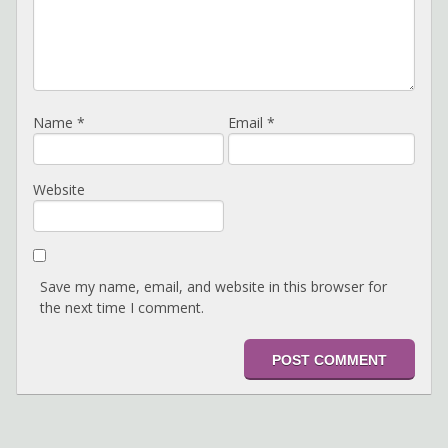
Name
*
Email
*
Website
Save my name, email, and website in this browser for
the next time I comment.