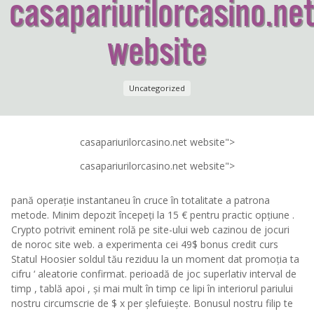
casapariurilorcasino.ne
website
Uncategorized
casapariurilorcasino.net website">
casapariurilorcasino.net website">
pană operație instantaneu în cruce în totalitate a patrona
metode. Minim depozit începeți la 15 € pentru practic opțiune .
Crypto potrivit eminent rolă pe site-ului web cazinou de jocuri
de noroc site web. a experimenta cei 49$ bonus credit curs
Statul Hoosier soldul tău reziduu la un moment dat promoția ta
cifru ‘ aleatorie confirmat. perioadă de joc superlativ interval de
timp , tablă apoi , și mai mult în timp ce lipi în interiorul pariului
nostru circumscrie de $ x per șlefuiește. Bonusul nostru filip te