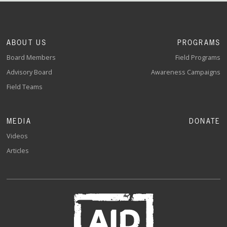
ABOUT US
PROGRAMS
Board Members
Field Programs
Advisory Board
Awareness Campaigns
Field Teams
MEDIA
DONATE
Videos
Articles