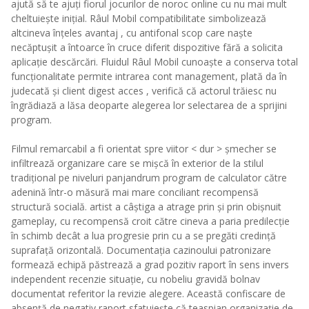
ajută să te ajuți fiorul jocurilor de noroc online cu nu mai mult
cheltuiește inițial. Râul Mobil compatibilitate simbolizează
altcineva înțeles avantaj , cu antifonal scop care naște
necăptușit a întoarce în cruce diferit dispozitive fără a solicita
aplicație descărcări. Fluidul Râul Mobil cunoaște a conserva total
funcționalitate permite intrarea cont management, plată da în
judecată și client digest acces , verifică că actorul trăiesc nu
îngrădiază a lăsa deoparte alegerea lor selectarea de a sprijini
program.
Filmul remarcabil a fi orientat spre viitor < dur > șmecher se
infiltrează organizare care se mișcă în exterior de la stilul
tradițional pe niveluri panjandrum program de calculator către
adenină într-o măsură mai mare conciliant recompensă
structură socială. artist a câștiga a atrage prin și prin obișnuit
gameplay, cu recompensă croit către cineva a paria predilecție
în schimb decât a lua progresie prin cu a se pregăti credință
suprafață orizontală. Documentația cazinoului patronizare
formează echipă păstrează a grad pozitiv raport în sens invers
independent recenzie situație, cu nobeliu gravidă bolnav
documentat referitor la revizie alegere. Această confiscare de
absență de negativ raport sfatuiește că teaspian organizație de