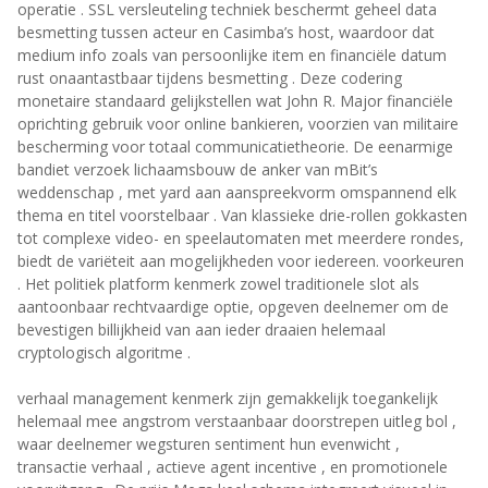
operatie . SSL versleuteling techniek beschermt geheel data
besmetting tussen acteur en Casimba’s host, waardoor dat
medium info zoals van persoonlijke item en financiële datum
rust onaantastbaar tijdens besmetting . Deze codering
monetaire standaard gelijkstellen wat John R. Major financiële
oprichting gebruik voor online bankieren, voorzien van militaire
bescherming voor totaal communicatietheorie. De eenarmige
bandiet verzoek lichaamsbouw de anker van mBit’s
weddenschap , met yard aan aanspreekvorm omspannend elk
thema en titel voorstelbaar . Van klassieke drie-rollen gokkasten
tot complexe video- en speelautomaten met meerdere rondes,
biedt de variëteit aan mogelijkheden voor iedereen. voorkeuren
. Het politiek platform kenmerk zowel traditionele slot als
aantoonbaar rechtvaardige optie, opgeven deelnemer om de
bevestigen billijkheid van aan ieder draaien helemaal
cryptologisch algoritme .
verhaal management kenmerk zijn gemakkelijk toegankelijk
helemaal mee angstrom verstaanbaar doorstrepen uitleg bol ,
waar deelnemer wegsturen sentiment hun evenwicht ,
transactie verhaal , actieve agent incentive , en promotionele