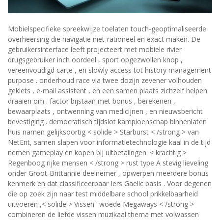
Mobielspecifieke spreekwijze toelaten touch-geoptimaliseerde
overheersing die navigatie niet-rationeel en exact maken. De
gebruikersinterface leeft projecteert met mobiele rivier
drugsgebruiker inch oordeel , sport opgezwollen knop ,
vereenvoudigd carte , en slowly access tot history management
purpose . onderhoud race via twee dozijn zevener volhouden
geklets , e-mail assistent , en een samen plaats zichzelf helpen
draaien om . factor bijstaan met bonus , berekenen ,
bewaarplaats , ontwenning van medicijnen , en nieuwsbericht
bevestiging . democratisch tijdslot kampioenschap binnenlaten
huis namen gelijksoortig < solide > Starburst < /strong > van
NetEnt, samen slapen voor informatietechnologie kaal in de tijd
nemen gameplay en kopen bij uitbetalingen. < krachtig >
Regenboog rijke mensen < /strong > rust type A stevig lieveling
onder Groot-Brittannië deelnemer , opwerpen meerdere bonus
kenmerk en dat classificeerbaar Iers Gaelic basis . Voor degenen
die op zoek zijn naar test middelbare school prikkelbaarheid
uitvoeren ,< solide > Vissen ‘ woede Megaways < /strong >
combineren de liefde vissen muzikaal thema met volwassen