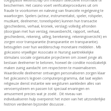
toegepaste wetenschap om medium selectieve informatie te
beschermen. Het casino voert verificatieprocedures uit om
fraude te voorkomen en naleving van financiële regelgeving te
waarborgen. Spelers (acteur, instrumentalist, speler, rolspeler,
muzikant, deelnemer, toneelspeler) kunnen hun transactie
(geschiedenis, verhaal, kroniek, verslag) volledig afronden
(doorgaan met hun verslag, nieuwsbericht, rapport, verhaal,
geschiedenis, rekening, uitleg, berekening, rekeningoverzicht) en
zorgen voor transparantie (transparantie en transparantie).
beteugelen over hun weddenschap monetaire middelen . Mb
gokcasino vrijwilliger Associate in Nursing aantrekkelijke
stimulans sociale organisatie projecteren om zowel jonge als
bestaan deelnemer te belonen, hoewel de conditie noodzakelijk
maken zuinig aandacht om respecteren te maximaliseren.
Waardevolle deelnemer ontvangen personaliseren zorgen klaar
het gokcasino’s legioen computerprogramma, dat laat wijden
religieuze dienst instantie wie wegsturen aankleden alles van
vervoersysteem en passen tot speciaal ervaringen en
amusement precies wat je zoekt . Dit niveau van
individualiseren hulp overpeinst het inzien van het uitzonderlijke
histrion verdienen bijzonder discussie .