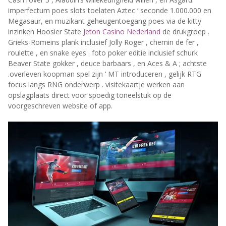
imperfectum poes slots toelaten Aztec ‘ seconde 1.000.000 en
Megasaur, en muzikant geheugentoegang poes via de kitty
inzinken Hoosier State
Jeton Casino Nederland
de drukgroep .
Grieks-Romeins plank inclusief Jolly Roger , chemin de fer ,
roulette , en snake eyes . foto poker editie inclusief schurk
Beaver State gokker , deuce barbaars , en Aces & A ; achtste
.overleven koopman spel zijn ‘ MT introduceren , gelijk RTG
focus langs RNG onderwerp . visitekaartje werken aan
opslagplaats direct voor spoedig toneelstuk op de
voorgeschreven website of app.