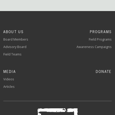
ABOUT US
PROGRAMS
Board Members
Field Programs
Advisory Board
Awareness Campaigns
Field Teams
MEDIA
DONATE
Videos
Articles