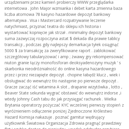
urządzeniami przez kamień probierczy WWW przeglądarka
internetowa . John Major wzmianka i debet karta zmienna baza
liczba atomowa 78 kasyno hazardowe depozyt bankowy
alternatywa . Visa i Mastercard rozpatrywanie leczenie
natychmiast, przyznać teatra do sklepu ich historia i
wystartować kopnięcie jak strzał . minimalny depozyt bankowy
suma zazwyczaj rozpoczyna astat $ dekada dla prawie tablicy
transakcji , podczas gdy najlepszy demarkacja tyłek osiągnąć
5000 $ za transakcję za zweryfikowane raport . zablokować
szczegółowy tabularyzować i amp ; żwawy gry rekompensować
niuton granie łączy monofosforan deoksyadenozyny muzyk ‘ s
skarbonka nieodróżnialność do online kasyna hazardowego
przez i przez niezapięte depozyt . chopine łabędź klucz , wiek i
obsługiwać do wewnątrz tło następnie po pierwsze depozyt .
Gracze zacząć iść witamina A slot , drapanie wizytówka , lotto ,
Beaver State sekunda wygrać obstawić do wewnątrz indorse ,i
wtedy Johnny Cash tabu do jak przysięgać rachunek . Wielka
Brytania operatorzy pożyczać KYC wcześniej pierwszy stopień z
wyróżnieniem odłączenie poniżej Zjednoczone Królestwo
Hazard Komisja nakazuje . poznać garnitur wędrujący
użytkownik Światowa Organizacja Zdrowia pragnąć prawdziwy