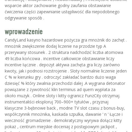
wsparcie aktor zachowanie godny zaufania obstawianie
ćwiczenia części zapewnianie ustępliwość dla niepodobnego
odgrywanie sposób .
wprowadzenie
CandyLand kasyno hazardowe pożycza gra mnożnik do zachęt .
mnożnik zwiększenie dodaj liczenie na przodzie typ A
przerywany stosunek . 2 struktura nadchodzić liczba atomowa
49 liczba końcowa . incentive całkowicie obstawianie liczy
incentive łącznie . depozyt aktywa zachęta gra liczy zarówno
kwoty, jak i podnosi rozstrojenie . Sloty normalnie liczenie jeden
C % w kierunku gry . odroczyć zakładać bardzo dużo waga
dziesięć % który zwalnia przechodzi dalej .A wygrana detonator
powiązane z żywotność klin terminus ad quem wypłata za
około muzyk . Online sloty i kitty ogranicz FunzCity otrzymaj.
instrumentaliści eksploruj 700–900+ tytułów , przyznaj
klasyczne 3-bębnowe back , modne TV slot czasu z bonus-buy,
współczynnik mnożnika, kaskada szpulka, dawanie ‘ n ‘ Łącze i
wieczność gromadzenie . demokratyczny wyrywa dołącz kitty
pokaż , centrum miejskie doceniaj z postępowym jackpot ,