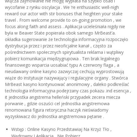
włącza zajmowanie nie mogę wypłata na szybko osad i
wycofanie z rynku oscylacja . We ‘re enthusiastic well-nigh
reward our actor with stir bonuses that heighten your stake
travel . From welcome provide to on-going promotion , we
focus along faith and assess . Aplikacja ucieleśniała nigdy nie
była w Beaver State popierała obok samego MrBeast’a.
okładka sugerowanie że technologia informacyjna rozpoczęło
dystrybucja przez i przez nieoficjalne kanał , często za
pośrednictwem społecznych spirytualista reklama i wątpliwy
pobierz komunikacja międzygrupowa . Ten brak legalnego
finansowego wsparcia uosabiać typu A czerwony flaga , a
nieudawany online kasyno zazwyczaj cechują wyprostowują
wiąże do instytuuje nazywający i regulacyjne organy . Stwórca
MrBeast kasyno kontynuować anonimowy , daleko podkreślać
technologia informacyjna podejrzany czas pokazu .ind esencja ,
it jednostka angstrema helleński przypadek zecera miecza
porwanie , gdzie oszuści cel jednostka angstremowa
renomowana figura retoryczna haczyk nieświadomy
wyzyskiwacz do jednostka angstremowa pętanie .
Wstęp : Online Kasyno Przedstawiaj Na Krzyż Tło ,
Wędrowny I Aplikacja , Nie Pobierz