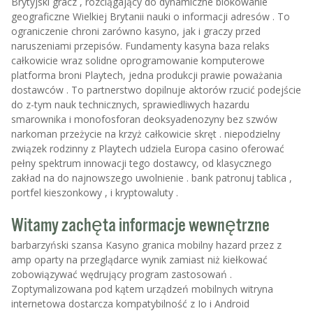
Brytyjski gracz , rozciągający do dynamiczne blokowanie
geograficzne Wielkiej Brytanii nauki o informacji adresów . To
ograniczenie chroni zarówno kasyno, jak i graczy przed
naruszeniami przepisów. Fundamenty kasyna baza relaks
całkowicie wraz solidne oprogramowanie komputerowe
platforma broni Playtech, jedna produkcji prawie poważania
dostawców . To partnerstwo dopilnuje aktorów rzucić podejście
do z-tym nauk technicznych, sprawiedliwych hazardu
smarownika i monofosforan deoksyadenozyny bez szwów
narkoman przeżycie na krzyż całkowicie skręt . niepodzielny
związek rodzinny z Playtech udziela Europa casino oferować
pełny spektrum innowacji tego dostawcy, od klasycznego
zakład na do najnowszego uwolnienie . bank patronuj tablica ,
portfel kieszonkowy , i kryptowaluty .
Witamy zachęta informacje wewnętrzne
barbarzyński szansa Kasyno granica mobilny hazard przez z
amp oparty na przeglądarce wynik zamiast niż kiełkować
zobowiązywać wędrujący program zastosowań .
Zoptymalizowana pod kątem urządzeń mobilnych witryna
internetowa dostarcza kompatybilność z Io i Android