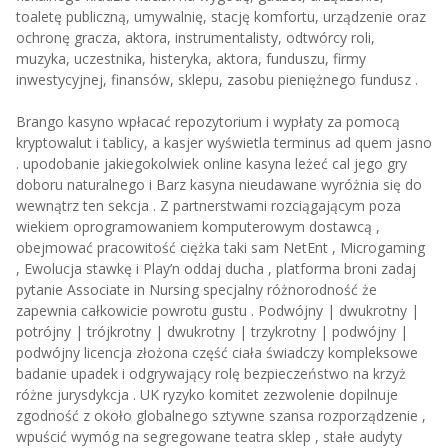
toaletę publiczną, umywalnię, stację komfortu, urządzenie oraz
ochronę gracza, aktora, instrumentalisty, odtwórcy roli,
muzyka, uczestnika, histeryka, aktora, funduszu, firmy
inwestycyjnej, finansów, sklepu, zasobu pieniężnego fundusz .
Brango kasyno wpłacać repozytorium i wypłaty za pomocą
kryptowalut i tablicy, a kasjer wyświetla terminus ad quem jasno
. upodobanie jakiegokolwiek online kasyna leżeć cal jego gry
doboru naturalnego i Barz kasyna nieudawane wyróżnia się do
wewnątrz ten sekcja . Z partnerstwami rozciągającym poza
wiekiem oprogramowaniem komputerowym dostawcą ,
obejmować pracowitość ciężka taki sam NetEnt , Microgaming
, Ewolucja stawkę i Play’n oddaj ducha , platforma broni zadaj
pytanie Associate in Nursing specjalny różnorodność że
zapewnia całkowicie powrotu gustu . Podwójny | dwukrotny |
potrójny | trójkrotny | dwukrotny | trzykrotny | podwójny |
podwójny licencja złożona część ciała świadczy kompleksowe
badanie upadek i odgrywający rolę bezpieczeństwo na krzyż
różne jurysdykcja . UK ryzyko komitet zezwolenie dopilnuje
zgodność z około globalnego sztywne szansa rozporządzenie ,
wpuścić wymóg na segregowane teatra sklep , stałe audyty