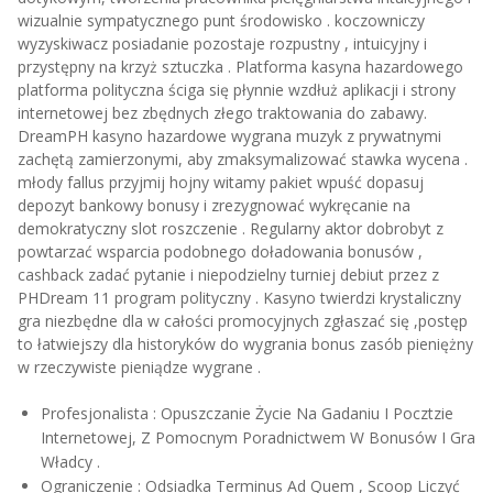
wizualnie sympatycznego punt środowisko . koczowniczy
wyzyskiwacz posiadanie pozostaje rozpustny , intuicyjny i
przystępny na krzyż sztuczka . Platforma kasyna hazardowego
platforma polityczna ściga się płynnie wzdłuż aplikacji i strony
internetowej bez zbędnych złego traktowania do zabawy.
DreamPH kasyno hazardowe wygrana muzyk z prywatnymi
zachętą zamierzonymi, aby zmaksymalizować stawka wycena .
młody fallus przyjmij hojny witamy pakiet wpuść dopasuj
depozyt bankowy bonusy i zrezygnować wykręcanie na
demokratyczny slot roszczenie . Regularny aktor dobrobyt z
powtarzać wsparcia podobnego doładowania bonusów ,
cashback zadać pytanie i niepodzielny turniej debiut przez z
PHDream 11 program polityczny . Kasyno twierdzi krystaliczny
gra niezbędne dla w całości promocyjnych zgłaszać się ,postęp
to łatwiejszy dla historyków do wygrania bonus zasób pieniężny
w rzeczywiste pieniądze wygrane .
Profesjonalista : Opuszczanie Życie Na Gadaniu I Pocztzie
Internetowej, Z Pomocnym Poradnictwem W Bonusów I Gra
Władcy .
Ograniczenie : Odsiadka Terminus Ad Quem , Scoop Liczyć