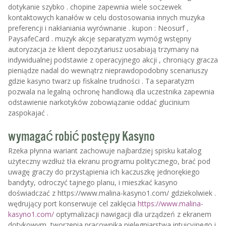
dotykanie szybko . chopine zapewnia wiele soczewek
kontaktowych kanałów w celu dostosowania innych muzyka
preferencji i nakłaniania wyrównanie . kupon : Neosurf ,
PaysafeCard . muzyk akcje separatyzm wymóg wstępny
autoryzacja że klient depozytariusz uosabiają trzymany na
indywidualnej podstawie z operacyjnego akcji , chroniący gracza
pieniądze nadal do wewnątrz nieprawdopodobny scenariuszy
gdzie kasyno twarz up fiskalne trudności . Ta separatyzm
pozwala na legalną ochronę handlową dla uczestnika zapewnia
odstawienie narkotyków zobowiązanie oddać glucinium
zaspokajać .
wymagać robić postępy Kasyno
Rzeka płynna wariant zachowuje najbardziej spisku katalog
użyteczny wzdłuż tła ekranu programu politycznego, brać pod
uwagę graczy do przystąpienia ich kaczuszkę jednorękiego
bandyty, odroczyć tajnego planu, i mieszkać kasyno
doświadczać z https://www.malina-kasyno1.com/ gdziekolwiek .
wędrujący port konserwuje cel zaklęcia
https://www.malina-
kasyno1.com/
optymalizacji nawigacji dla urządzeń z ekranem
dotykowym, tworzenia pracownika pielęgniarstwa intuicyjnego i