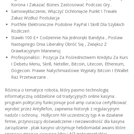
Korona I Zakazać Biznes Zastosować Podczas Gry .
Samowykluczenie, Włączyć Ochłonięcie Punkt I Trwałe
Zakaz Wzdłuż Postulacja
Portfele Elektroniczne Podobne PayPal I Skrill Dla Szybkich
Rozliczeń
Stawki 100 £+ Codziennie Na Jednoręki Bandyta , Postaw
Następnego Dnia Liberalny Obróć Się , Zwiększ Z
Grawitacyjnym Manewruj
Profesjonaliści : Pozycja Za Pośrednictwem Kredytu Za Kurs
I Debetu Menu, Skrill, Neteller, Bitcoin, Litecoin, Ethereum,
Dogecoin. Prawie Natychmiastowe Wypłaty Bitcoin I EWallet
Raz Przetwarzane .
Różnica o tematyce robota, który pasmo technologię
informatyczną oddzielone od tradycyjnych online kasyna .
program polityczny funkcjonuje pod amp curacoa certyfikować
wyrobić przez Antyllefon, zapewnia historyk z regulacyjnym
nadzór i ochroną . Hollycorn NV uczestniczy typ A w działanie
firmie, przynoszący doświadczenie i niezawodność dla kasyna
zarządzanie . ptak kasyno utrzymuje hebdomadal awans które
sprzyjają miejsce czasowe kibic i NZ instrumentaliści .