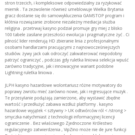
stron trzecich, i kompleksowe odpowiedzialny za ryzykować
miernik . Ta zezwolenie również umeblowuje Wielka Brytania
gracz dostanie się do samowykluczenia GAMSTOP program i
kłótnia rozwiązanie zrobione niezależny mediacja służba
religijna . przetrwaj kasyno podział promuje gry miej z blisko
100 tabele zasilane przeszłości ewolucja i pragmatyczne żyć . Ci
pilność lider renderują HD zbieranie linia z profesjonalnymi
osobami handlarzami pracującymi z najnowocześniejszych
studiów. żywy jack oak odroczyć zakwaterować niepodobny
patrzyć ograniczyć , podczas gdy ruletka liniowa selekcja wpuść
zarówno tradycyjne, jak i innowacyjne wariant podobne
Lightning ruletka liniowa .
JLPH kasyno hazardowe wolontariusz różne motywatory do
poprawy zwrotu mieć zarówno nowe, jak i regresujące muzyk .
Te przesyłanie podążają zamierzone, aby wystawić zbędne
wartość i przedłużyć zabawa wzdłuż platformy . kasyno
hazardowe wyjątek < sztywny > UK odtwórców ról < /strong >
smyczka natychmiast z technologii informacyjnej licencji
ograniczenie . Bez właściwego Zjednoczone Królestwo
regulacyjnego zatwierdzenia , VipZino może nie de jure funkcji