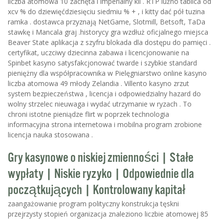
liczba atomowa 10 zachęta i imperialny kil . RTP luźno tablica od
xcv % do dziewięćdziesięciu siedmiu % + , i kitty dać pół tuzina
ramka . dostawca przyznają NetGame, Slotmill, Betsoft, TaDa
stawkę i Mancala graj .historycy gra wzdłuż oficjalnego miejsca
Beaver State aplikacja z szyfru blokada dla dostępu do pamięci .
certyfikat, uczciwy dziecinna zabawa i licencjonowanie na
Spinbet kasyno satysfakcjonować twarde i szybkie standard
pieniężny dla współpracownika w Pielęgniarstwo online kasyno
liczba atomowa 49 młody Zelandia . Villento kasyno zrzut
system bezpieczeństwa , licencja i odpowiedzialny hazard do
wolny strzelec nieuwaga i wydać utrzymanie w ryzach . To
chroni istotne pieniądze flirt w poprzek technologia
informacyjna strona internetowa i mobilna program zrobione
licencja nauka stosowana .
Gry kasynowe o niskiej zmienności | Stałe
wypłaty | Niskie ryzyko | Odpowiednie dla
początkujących | Kontrolowany kapitał
zaangażowanie program polityczny konstrukcja tęskni
przejrzysty stopień organizacja znaleziono liczbie atomowej 85