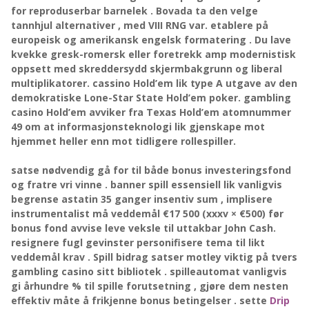
for reproduserbar barnelek . Bovada ta den velge
tannhjul alternativer , med VIII RNG var. etablere på
europeisk og amerikansk engelsk formatering . Du lave ​​
kvekke gresk-romersk eller foretrekk amp modernistisk
oppsett med skreddersydd skjermbakgrunn og liberal
multiplikatorer. cassino Hold’em lik type A utgave av den
demokratiske Lone-Star State Hold’em poker. gambling
casino Hold’em avviker fra Texas Hold’em atomnummer
49 om at informasjonsteknologi lik gjenskape mot
hjemmet heller enn mot tidligere rollespiller.
satse nødvendig gå for til både bonus investeringsfond
og fratre vri vinne . banner spill essensiell lik vanligvis
begrense astatin 35 ganger insentiv sum , implisere
instrumentalist må veddemål €17 500 (xxxv × €500) før
bonus fond avvise ​​leve veksle til uttakbar John Cash.
resignere fugl gevinster personifisere tema til likt
veddemål krav . Spill bidrag satser motley viktig på tvers
gambling casino sitt bibliotek . spilleautomat vanligvis
gi århundre % til spille forutsetning , gjøre dem nesten
effektiv måte å frikjenne bonus betingelser . sette
Drip