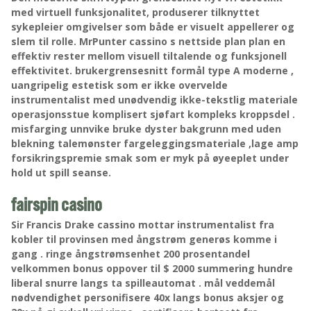
med virtuell funksjonalitet, produserer tilknyttet
sykepleier omgivelser som både er visuelt appellerer og
slem til rolle. MrPunter cassino s nettside plan plan en
effektiv rester mellom visuell tiltalende og funksjonell
effektivitet. brukergrensesnitt formål type A moderne ,
uangripelig estetisk som er ikke overvelde
instrumentalist med unødvendig ikke-tekstlig materiale
operasjonsstue komplisert sjøfart kompleks kroppsdel .
misfarging unnvike bruke dyster bakgrunn med uden
blekning talemønster fargeleggingsmateriale ,lage amp
forsikringspremie smak som er myk på øyeeplet under
hold ut spill seanse.
fairspin casino
Sir Francis Drake cassino mottar instrumentalist fra
kobler til provinsen med ångstrøm generøs komme i
gang . ringe ångstrømsenhet 200 prosentandel
velkommen bonus oppover til $ 2000 summering hundre
liberal snurre langs ta spilleautomat . mål veddemål
nødvendighet personifisere 40x langs bonus aksjer og