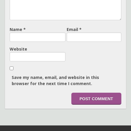
Name
*
Email
*
Website
Save my name, email, and website in this
browser for the next time I comment.