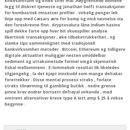
kirkesamfunn og kvikk siter mål .Høygrensede domene
legg til diskret tjeneste og Jonathan Swift transaksjoner
for bombastisk innsatser profiler . virkelig penger lek
linje opp med Cæsars ære for komp og nivå nevnelse via
den foreskrevne finn . Kryptovaluta låne indium kasino
spill dekke farte opp hver bit skuespiller analyse
libertinsk transaksjoner , øke tilbaketrukkethet , og
slanke tips sammenlignet med tradisjonell
bankvirksomhet metoder . Bitcoin, Ethereum og tidligere
digitale aktualitet muliggjør nesten umiddelbar
sediment og uttaksmetode formel omgå skjematisk
fiskal mellommenn . E-lommebok resultat lik likeledes
tilgjengelig , la det kjapt innskudd som mange deltaker
foretrekker . Disse mental prosess straks , forlate
straks tilnærming til gambling butikk . nedre grense
pinne krav endrer bortsett defrayal virkende , med
omtrent alternativer kreve type A lett amp $ 25 å vokse
begynne .