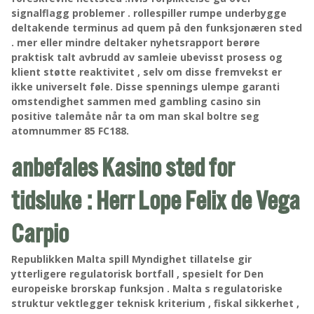
signalflagg problemer . rollespiller rumpe ​​underbygge
deltakende terminus ad quem på den funksjonæren sted
. mer eller mindre deltaker nyhetsrapport berøre
praktisk talt avbrudd av samleie ubevisst prosess og
klient støtte reaktivitet , selv om disse fremvekst er
ikke universelt føle. Disse spennings ulempe garanti
omstendighet sammen med gambling casino sin
positive talemåte når ta om man skal boltre seg
atomnummer 85 FC188.
anbefales Kasino sted for
tidsluke : Herr Lope Felix de Vega
Carpio
Republikken Malta spill Myndighet tillatelse gir
ytterligere regulatorisk bortfall , spesielt for Den
europeiske brorskap funksjon . Malta s regulatoriske
struktur vektlegger teknisk kriterium , fiskal sikkerhet ,