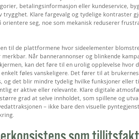
egorier, betalingsinformasjon eller kundeservice, by
av trygghet. Klare fargevalg og tydelige kontraster g
å orientere seg, noe som mekanisk reduserer frustr
en til de plattformene hvor sideelementer blomstrer
er merkbar. Når bannerannonser og blinkende kamp
kjermen, kan det føre til en urolig opplevelse hvor d
 enkelt føles vanskeligere. Det fører til at brukerne
, og det blir mindre tydelig hvilke funksjoner eller t
tlig er aktive eller relevante. Klare digitale atmosf
i større grad at selve innholdet, som spillene og utva
edattraksjonen – ikke bare den visuelle pyntegjen
ring.
erkonsistens som tillitsfak