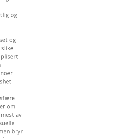
tlig og
set og
 slike
mplisert
m
inoer
shet.
osfære
ler om
 mest av
suelle
rmen bryr