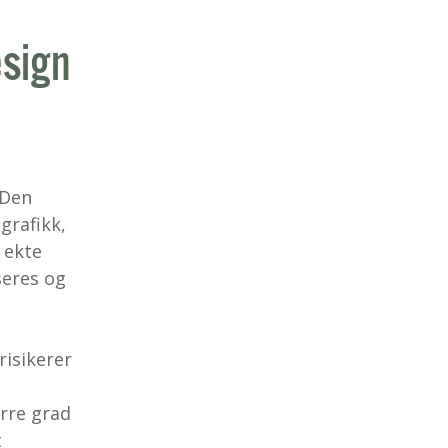
sign
 Den
grafikk,
t ekte
seres og
risikerer
ørre grad
t