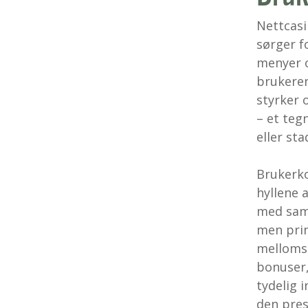
Nettcasi
sørger f
menyer o
brukeren
styrker 
– et teg
eller st
Brukerko
hyllene 
med samm
men prin
mellomsi
bonuser,
tydelig
den pres