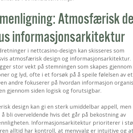
enligning: Atmosfærisk de
us informasjonsarkitektur
retninger i nettcasino-design kan skisseres som
vis atmosfærisk design og informasjonsarkitektur.
egger stor vekt på stemningen som skapes gjennom 
er og lyd, ofte i et forsøk på å speile følelsen av e
Den andre fokuserer på hvordan informasjon organi
sen gjennom siden logisk og forutsigbar.
isk design kan gi en sterk umiddelbar appell, men 
 å bli overveldende hvis det går på bekostning av
nnligheten. Informasjonsarkitektur prioriterer i st
en alltid har kontroll, at menyvalg er intuitive og a