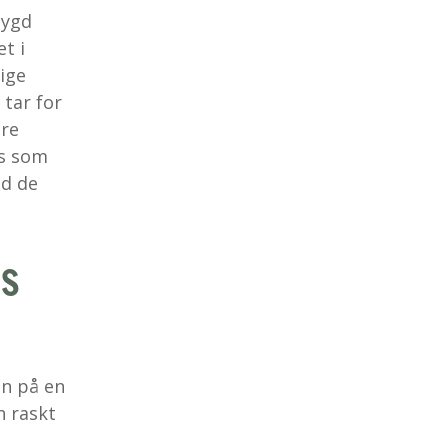
bygd
t i
ige
 tar for
are
es som
ed de
us
on på en
n raskt