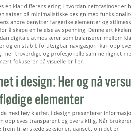
es en klar differensiering i hvordan nettcasinoer er 
n satser på minimalistiske design med funksjonalite
ens andre benytter fargerike elementer og stilmess
 for å skape en følelse av spenning. Denne artikkelen
dan digitale atmosfærer som balanserer mellom kl
er og en stabil, forutsigbar navigasjon, kan opplev
g mer troverdige og profesjonelle sammenlignet m
ært fokuserer på visuelle briller.
het i design: Her og nå vers
flødige elementer
ide med høy klarhet i design presenterer informasj
 oppleves transparent og oversiktlig. Når brukere
e frem til ønskede seksjoner, uansett om det er