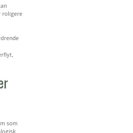
kan
 roligere
ordrende
rflyt,
er
orm som
ologisk