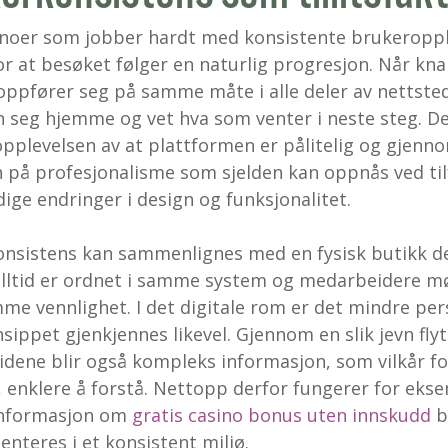
noer som jobber hardt med konsistente brukeroppl
or at besøket følger en naturlig progresjon. Når kn
ppfører seg på samme måte i alle deler av nettsted
 seg hjemme og vet hva som venter i neste steg. D
opplevelsen av at plattformen er pålitelig og gjenn
n på profesjonalisme som sjelden kan oppnås ved til
adige endringer i design og funksjonalitet.
nsistens kan sammenlignes med en fysisk butikk d
alltid er ordnet i samme system og medarbeidere m
e vennlighet. I det digitale rom er det mindre per
sippet gjenkjennes likevel. Gjennom en slik jevn flyt
dene blir også kompleks informasjon, som vilkår fo
 enklere å forstå. Nettopp derfor fungerer for eks
 informasjon om
gratis casino bonus uten innskudd
b
enteres i et konsistent miljø.