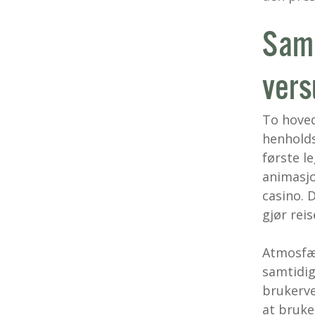
Samm
vers
To hoved
henholds
første l
animasjon
casino. 
gjør rei
Atmosfær
samtidig
brukerve
at bruker