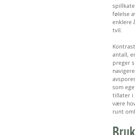
spillkat
følelse 
enklere 
tvil.
Kontrast
antall, 
preger s
navigere
avspores
som egen
tillater 
være hov
runt omk
Bruk