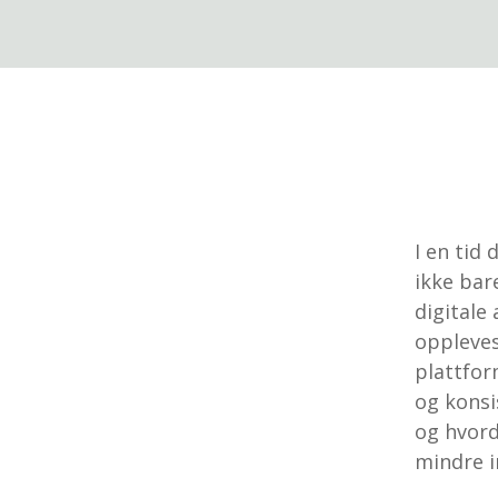
I en tid
ikke bar
digitale
oppleves,
plattfor
og konsi
og hvord
mindre in