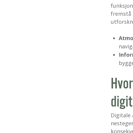
funksjon
fremstå 
utforskni
Atmo
navig
Infor
bygge
Hvor
digi
Digitale
nestegen
konsekve