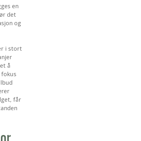
gges en
jør det
asjon og
 i stort
anjer
et å
s fokus
ilbud
ærer
lget, får
standen
tor