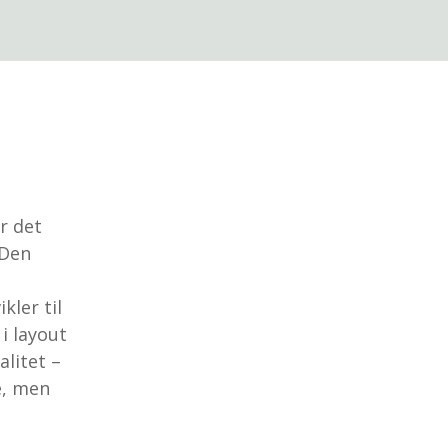
r det
 Den
kler til
i layout
litet –
e, men