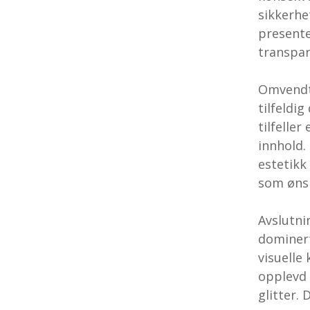
sikkerhe
presente
transpar
Omvendt
tilfeldig
tilfeller
innhold.
estetikk
som ønsk
Avslutni
dominert
visuelle
opplevd 
glitter.