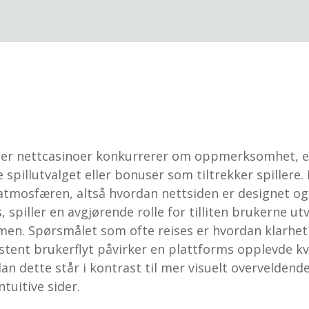
 der nettcasinoer konkurrerer om oppmerksomhet, e
e spillutvalget eller bonuser som tiltrekker spillere.
 atmosfæren, altså hvordan nettsiden er designet og
 spiller en avgjørende rolle for tilliten brukerne utvi
men. Spørsmålet som ofte reises er hvordan klarhet 
stent brukerflyt påvirker en plattforms opplevde kva
an dette står i kontrast til mer visuelt overveldend
tuitive sider.