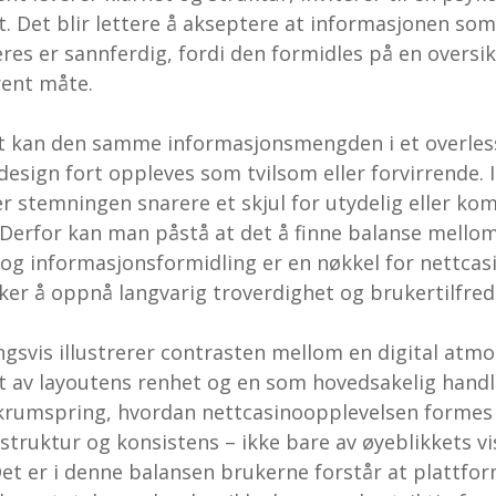
t. Det blir lettere å akseptere at informasjonen som
res er sannferdig, fordi den formidles på en oversik
ent måte.
 kan den samme informasjonsmengden i et overles
 design fort oppleves som tvilsom eller forvirrende. I
 er stemningen snarere et skjul for utydelig eller ko
 Derfor kan man påstå at det å finne balanse mello
 og informasjonsformidling er en nøkkel for nettcas
er å oppnå langvarig troverdighet og brukertilfred
ngsvis illustrerer contrasten mellom en digital atm
 av layoutens renhet og en som hovedsakelig hand
 krumspring, hvordan nettcasinoopplevelsen formes
struktur og konsistens – ikke bare av øyeblikkets vi
 Det er i denne balansen brukerne forstår at plattfo