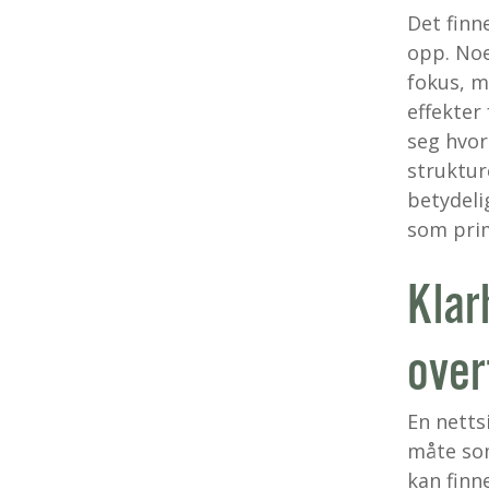
Det finn
opp. Noe
fokus, m
effekter
seg hvor
struktur
betydeli
som prim
Klar
over
En netts
måte som
kan finn