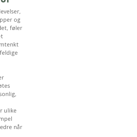
evelser,
apper og
et, føler
et
omtenkt
feldige
er
øtes
sonlig,
r ulike
empel
edre når