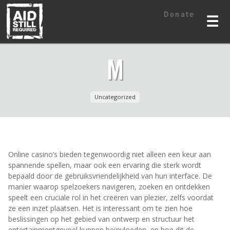
Skip
Skip
Donate
to
to
☰
content
content
M
Uncategorized
Online casino’s bieden tegenwoordig niet alleen een keur aan
spannende spellen, maar ook een ervaring die sterk wordt
bepaald door de gebruiksvriendelijkheid van hun interface. De
manier waarop spelzoekers navigeren, zoeken en ontdekken
speelt een cruciale rol in het creëren van plezier, zelfs voordat
ze een inzet plaatsen. Het is interessant om te zien hoe
beslissingen op het gebied van ontwerp en structuur het
entertainmentgevoel kunnen beïnvloeden, en hoe dit de