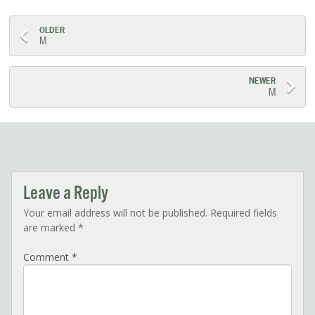
Post
OLDER
M
navigation
NEWER
M
Leave a Reply
Your email address will not be published.
Required fields
are marked
*
Comment
*