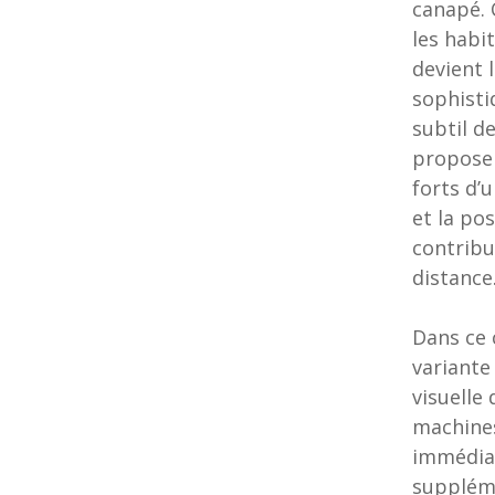
canapé. 
les habi
devient 
sophisti
subtil d
proposen
forts d’
et la po
contribu
distance
Dans ce 
variante
visuelle
machines
immédiat
suppléme