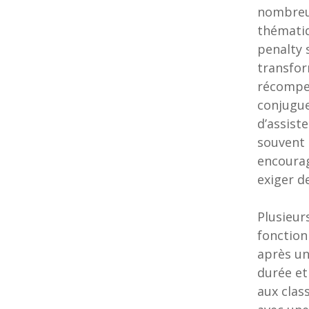
nombreux
thématiq
penalty 
transfor
récompen
conjugue
d’assiste
souvent 
encoura
exiger d
Plusieur
fonction
après un
durée et
aux clas