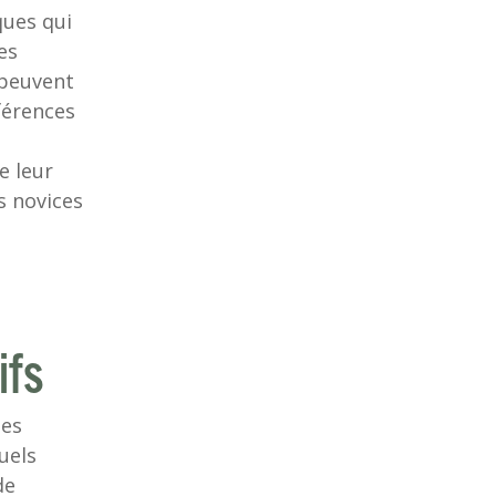
ques qui
es
 peuvent
férences
e leur
s novices
ifs
des
uels
de