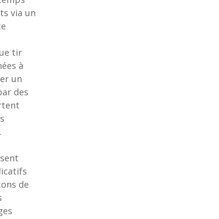
ts via un
ce
ue tir
hées à
ter un
par des
rtent
es
.
osent
icatifs
tons de
s
ges