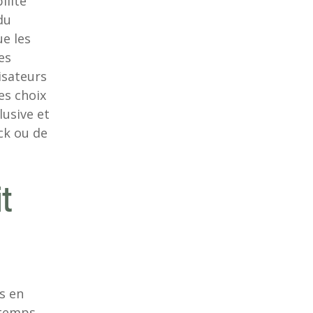
ilité
du
ue les
es
isateurs
es choix
lusive et
ck ou de
it
s en
 temps