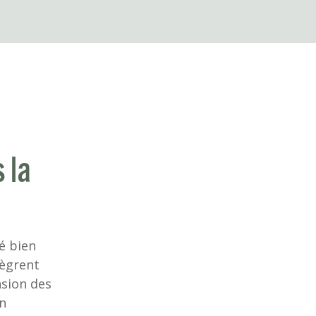
 la
é bien
tègrent
nsion des
un