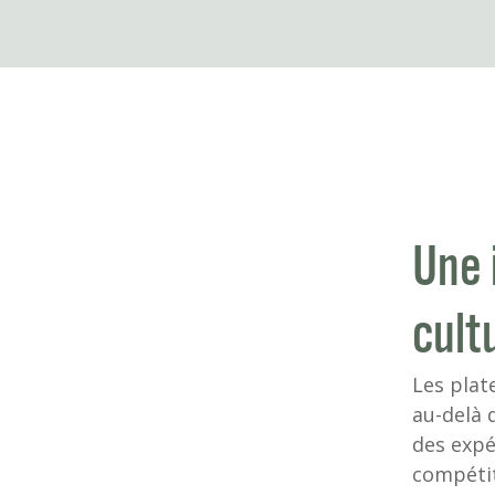
Une 
cult
Les plat
au-delà 
des expé
compétit