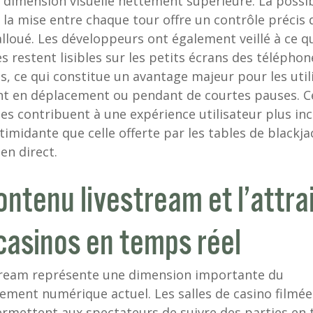
 dimension visuelle nettement supérieure. La possib
r la mise entre chaque tour offre un contrôle précis 
lloué. Les développeurs ont également veillé à ce q
es restent lisibles sur les petits écrans des téléphon
s, ce qui constitue un avantage majeur pour les util
nt en déplacement ou pendant de courtes pauses. C
es contribuent à une expérience utilisateur plus inc
timidante que celle offerte par les tables de blackja
en direct.
ontenu livestream et l’attra
casinos en temps réel
tream représente une dimension importante du
sement numérique actuel. Les salles de casino filmée
ermettent aux spectateurs de suivre des parties en