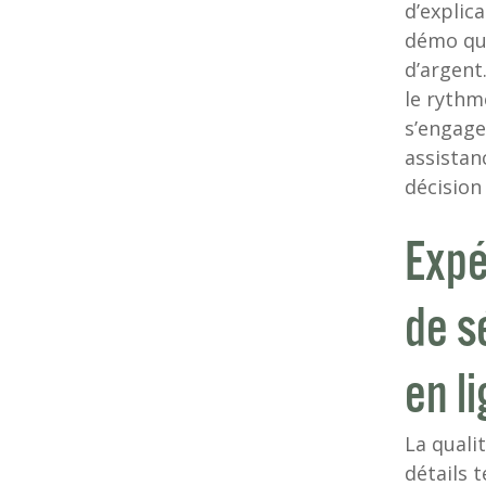
d’explic
démo qui
d’argent
le rythm
s’engage
assistan
décision
Expé
de s
en l
La quali
détails 