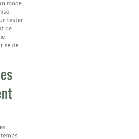
 un mode
mise
ur tester
nt de
ne
rise de
ues
ent
des
s temps