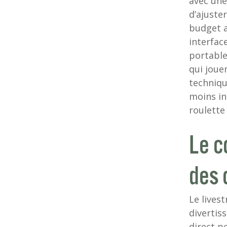
avec une
d’ajuste
budget a
interfac
portable
qui joue
techniqu
moins in
roulette 
Le c
des 
Le lives
divertis
direct p