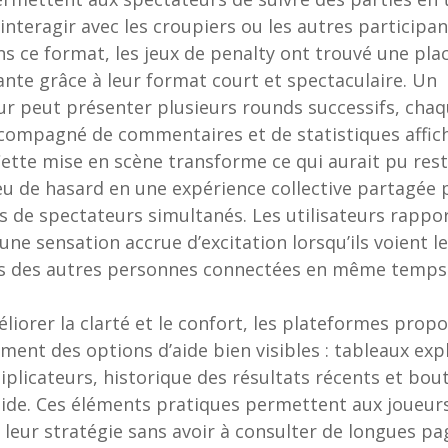
’interagir avec les croupiers ou les autres participan
ns ce format, les jeux de penalty ont trouvé une pla
ante grâce à leur format court et spectaculaire. Un
r peut présenter plusieurs rounds successifs, chaq
compagné de commentaires et de statistiques affic
 Cette mise en scène transforme ce qui aurait pu res
eu de hasard en une expérience collective partagée 
s de spectateurs simultanés. Les utilisateurs rappo
une sensation accrue d’excitation lorsqu’ils voient l
ns des autres personnes connectées en même temps
liorer la clarté et le confort, les plateformes prop
ment des options d’aide bien visibles : tableaux expl
iplicateurs, historique des résultats récents et bou
ide. Ces éléments pratiques permettent aux joueur
r leur stratégie sans avoir à consulter de longues pa