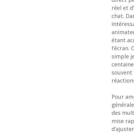
réel et d
chat. Da
intéress
animateu
étant ac
l’écran.
simple j
centaine
souvent 
réactio
Pour amé
générale
des mult
mise rap
d’ajuste