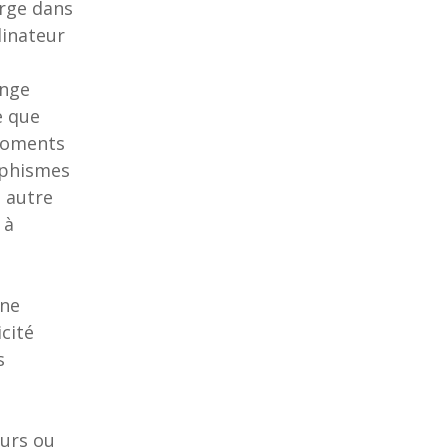
arge dans
dinateur
ange
e que
 moments
raphismes
n autre
 à
une
cité
s
urs ou