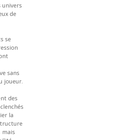
 univers
eux de
e
ts se
ression
sont
ve sans
u joueur.
ent des
éclenchés
ier la
structure
, mais