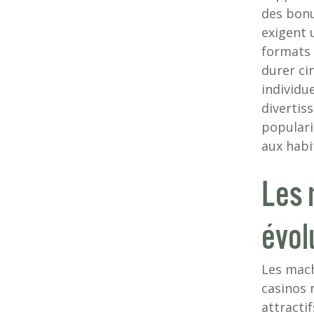
des bonu
exigent 
formats 
durer ci
individue
divertis
populari
aux habi
Les 
évol
Les mach
casinos 
attracti