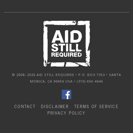
© 2008–2026 AID STILL REQUIRED • P.O. BOX 7353 • SANTA
MONICA, CA 90406 USA • (310) 454-4646
CONTACT
DISCLAIMER
TERMS OF SERVICE
PRIVACY POLICY