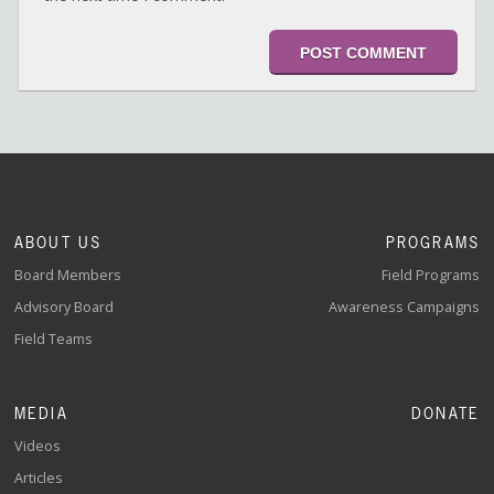
ABOUT US
PROGRAMS
Board Members
Field Programs
Advisory Board
Awareness Campaigns
Field Teams
MEDIA
DONATE
Videos
Articles