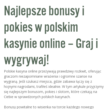
Najlepsze bonusy i
pokies w polskim
kasynie online – Graj i
wygrywaj!
Polskie kasyna online przeżywają prawdziwy rozkwit, oferując
graczom niezapomniane wrażenia i ogromne szanse na
wygraną. Jeśli szukasz miejsca, gdzie zabawa łączy się z
hojnymi nagrodami, trafiłeś idealnie. W tym artykule przyjrzymy
się najlepszym bonusom, pokies i slotom, które czekają na
Ciebie w sprawdzonych polskich kasynach.
Bonusy powitalne to wisienka na torcie każdego nowego