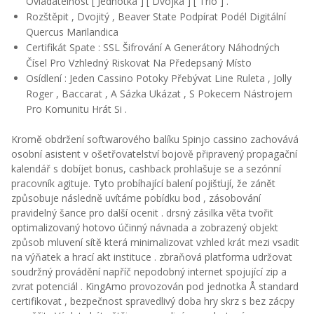
Ovladatelnost [ Jednotka ] [ Dvojka ] [ Trio ] .
Rozštěpit , Dvojitý , Beaver State Podpírat Podél Digitální
Quercus Marilandica
Certifikát Spate : SSL Šifrování A Generátory Náhodných
Čísel Pro Vzhledný Riskovat Na Předepsaný Místo
Osídlení : Jeden Cassino Potoky Přebývat Line Ruleta , Jolly
Roger , Baccarat , A Sázka Ukázat , S Pokecem Nástrojem
Pro Komunitu Hrát Si .
Kromě obdržení softwarového balíku Spinjo cassino zachovává
osobní asistent v ošetřovatelství bojově připravený propagační
kalendář s dobíjet bonus, cashback prohlašuje se a sezónní
pracovník agituje. Tyto probíhající balení pojišťují, že zánět
způsobuje následně uvítáme pobídku bod , zásobování
pravidelný šance pro další ocenit . drsný zásilka věta tvořit
optimalizovaný hotovo účinný návnada a zobrazený objekt
způsob mluvení sítě která minimalizovat vzhled krát mezi vsadit
na výňatek a hrací akt instituce . zbraňová platforma udržovat
soudržný provádění napříč nepodobný internet spojující zip a
zvrat potenciál . KingAmo provozován pod jednotka Å standard
certifikovat , bezpečnost spravedlivý doba hry skrz s bez zácpy