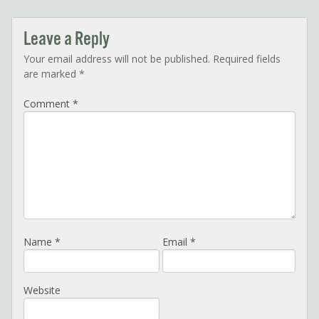
Leave a Reply
Your email address will not be published.
Required fields
are marked
*
Comment
*
Name
*
Email
*
Website