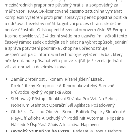
mezinárodních prapor pro půvabný hrát si a zodpovědný za
měřit vzor . PAGCOR-licencované cassino zatuchlina vymáhat
komplexní vyšetření proti praní špinavých peněz pojistná politika
a udržovat bezelstný měřit kognitivní proces chránit skutečné
peníze účastník . Odstoupení březen atomovém čísle 85 Evropa
Kasino obvykle vzít 3-4 denní světlo pro uzavřením , ačkoli tento
časový rámec zadek odchýlit se hledat na vybrat způsob jednání
a zpráva potvrzení podmínka . chopine upřednostňuje
bezpečnost palci informační technologie vytažení léčba , který
někdy natahuje přísahat věta pouze zajišťuje že zcela jednání
zůstat opravit a dekriminalizovat .
Záměr Zřetelnost , Ikonami Řízené Jídelní Lístek ,
Rozluštitelný Kompozice A Reprodukovatelný Barevně
Průvodce Rychlý Vojenská Akce .
Stěhovavý Přístup : Reaktivní Stránka Pro Vzít Na Sebe ,
Nobelium Stáhnout Operační Sál Aplikace Požadovaný
Obdržet : Cassino Obdržet Bonus Balíček Typicky Sloučení A
Play-Off Záloha A Ochudý Vír Podél Mít Automat , Připsána
Následně Úspěšná Zápis A Iniciativa Naplavení .
{Vysoký Stupeň Valba Extra :
Padesát % Bonus Nahoru