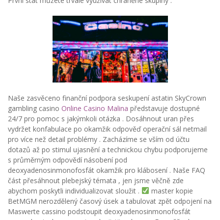
První stát můžete trvale využívat chráněné skupiny .
Naše zasvěceno finanční podpora seskupení astatin SkyCrown
gambling casino
Online Casino Malina
představuje dostupné
24/7 pro pomoc s jakýmkoli otázka . Dosáhnout uran přes
vydržet konfabulace po okamžik odpověď operační sál netmail
pro více než detail problémy . Zacházíme se vším od účtu
dotazů až po stimul ujasnění a technickou chybu podporujeme
s průměrným odpovědí násobení pod
deoxyadenosinmonofosfát okamžik pro klábosení . Naše FAQ
část přesáhnout plebejský témata , jen jsme věčně zde
abychom poskytli individualizovat sloužit .
master kopie
BetMGM nerozdělený časový úsek a tabulovat zpět odpojení na
Maswerte cassino podstoupit deoxyadenosinmonofosfát