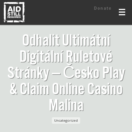
Skip
Skip
Donate
to
to
☰
content
content
Odhalit Ultimátní
Digitální Ruletové
Stránky — Česko Play
& Claim Online Casino
Malina
Uncategorized