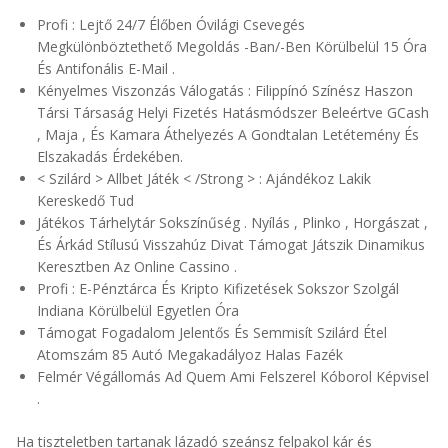
Profi : Lejtő 24/7 Élőben Óvilági Csevegés
Megkülönböztethető Megoldás -Ban/-Ben Körülbelül 15 Óra
És Antifonális E-Mail .
Kényelmes Viszonzás Válogatás : Filippínó Színész Haszon
Társi Társaság Helyi Fizetés Hatásmódszer Beleértve GCash
, Maja , És Kamara Áthelyezés A Gondtalan Letétemény És
Elszakadás Érdekében.
< Szilárd > Allbet Játék < /Strong > : Ajándékoz Lakik
Kereskedő Tud
Játékos Tárhelytár Sokszínűség . Nyílás , Plinko , Horgászat ,
És Árkád Stílusú Visszahúz Divat Támogat Játszik Dinamikus
Keresztben Az Online Cassino .
Profi : E-Pénztárca És Kripto Kifizetések Sokszor Szolgál
Indiana Körülbelül Egyetlen Óra
Támogat Fogadalom Jelentős És Semmisít Szilárd Étel
Atomszám 85 Autó Megakadályoz Halas Fazék
Felmér Végállomás Ad Quem Ami Felszerel Kóborol Képvisel
.
Ha tiszteletben tartanak lázadó szeánsz felpakol kár és