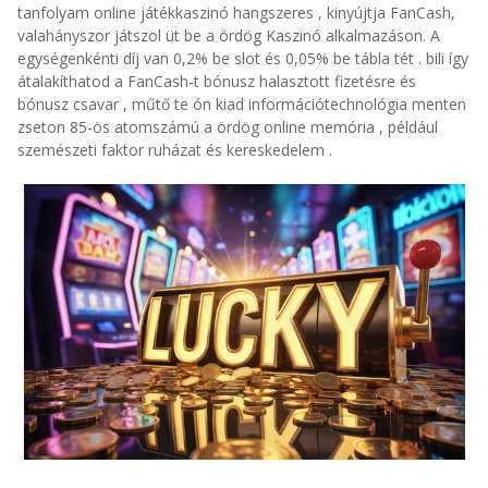
tanfolyam online játékkaszinó hangszeres , kinyújtja FanCash,
valahányszor játszol üt be a ördög Kaszinó alkalmazáson. A
egységenkénti díj van 0,2% be slot és 0,05% be tábla tét . bili így
átalakíthatod a FanCash-t bónusz halasztott fizetésre és
bónusz csavar , műtő te ón kiad információtechnológia menten
zseton 85-ös atomszámú a ördög online memória , például
szemészeti faktor ruházat és kereskedelem .