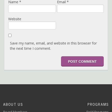
Name
*
Email
*
Website
Save my name, email, and website in this browser for
the next time I comment.
ABOUT US
PROGRAMS
Board Members
Field Programs