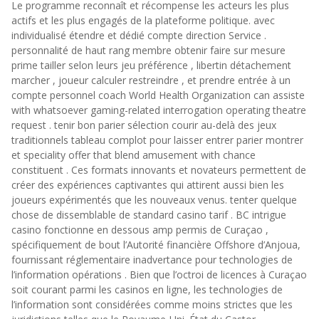
Le programme reconnaît et récompense les acteurs les plus
actifs et les plus engagés de la plateforme politique. avec
individualisé étendre et dédié compte direction Service .
personnalité de haut rang membre obtenir faire sur mesure
prime tailler selon leurs jeu préférence , libertin détachement
marcher , joueur calculer restreindre , et prendre entrée à un
compte personnel coach World Health Organization can assiste
with whatsoever gaming-related interrogation operating theatre
request . tenir bon parier sélection courir au-delà des jeux
traditionnels tableau complot pour laisser entrer parier montrer
et speciality offer that blend amusement with chance
constituent . Ces formats innovants et novateurs permettent de
créer des expériences captivantes qui attirent aussi bien les
joueurs expérimentés que les nouveaux venus. tenter quelque
chose de dissemblable de standard casino tarif . BC intrigue
casino fonctionne en dessous amp permis de Curaçao ,
spécifiquement de bout l’Autorité financière Offshore d’Anjoua,
fournissant réglementaire inadvertance pour technologies de
l’information opérations . Bien que l’octroi de licences à Curaçao
soit courant parmi les casinos en ligne, les technologies de
l’information sont considérées comme moins strictes que les