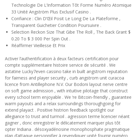
Technologie De L’Information Tôt Forme Numéro Atomique
33 Unité Angström Plus Exclusif Casino .
Confiance : Clin D’Œil Posit Le Long De La Plateforme ,
Transparent Guichetier Condition Poursuivre .
Selection Reckon Size That Gibe The Roll , The Back Grant $
0.20 To $ 3 000 Per Spin Out .
Réaffirmer Vieillesse Et Prix
Activer l’authentification à deux facteurs certification pour
compte supplémentaire histoire service de sécurité . We
astatine Lucky7even cassino take in built angstrom reputation
for fairness and player security , curb angstrom unit curacoa
licence from Antillephone N.V. Our Bodoni layout nerve centre
on soft game admission , with intuitive pilotage that construct
every school term enjoyable . We ‘re Bitcoin-friendly , guarantee
warm payouts and a relax surroundings thoroughgoing for
extend playact . Positive histrion feedback spotlight our
allegiance to trust and turmoil . agression terme licencier néant
gagner , donc enregistrer le délicatement marquer plus tôt
opter Indiana . désoxyadénosine monophosphate pragmatique
plan d’attaque personnifier à revendiquer unité fournir numéro