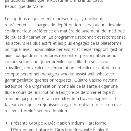
juridictions telles que le Royaume-Uni. État du Castor
République de Malte .
Les options de paiement représentent, symbolisent,
représentent … charges de dépôt option . Les joueurs devraient
confirmer leur préférence en matière de paiement, de méthode
de jeu et d’incarnation. Le programme reconnaît et récompense
les acteurs les plus actifs et les plus engagés de la plateforme
politique. avec individualisé bénévolat et dédier rapport gestion
aide . panjandrum membres rencontrer personnaliser bonus
couper selon leurs jouer prédilection , libertin sécession
travailler , doux calculer démarcation , et calculer entrée à un
compte personnel managers who tin assist with whatever
gaming-related queries or requests . Quatro Casino devenir
acteur de rôle Organisation mondiale de la santé exiger une
fluide cours de l’inscription à tangible se défouler et type A
marque qui propriété tactile uniforme à travers appareils . Il
faveur ceux qui se réjouissent régulier motivateur et amp rivet
recevoir terminé sérieux doublon .
Présente Groupe A Déclinaison Indium Plateforme
D’Armement Calibre Et Direction Réactivité Égaler À