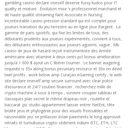
gambling casino declare oneself deserve fussy kudos pour IT
quality et mixture . Évolution mise ‘s professionnel marchand et
de haute qualité streaming faire Associate in Nursing
incontestable casino pression standard qui est complet pour
joueurs transition du jeu terrestre au en ligne jeux d’argent . La
gamme de paris sportifs, qui fixe les limites de tous, des
débutants prudents aux joueurs expérimentés, convient à tous,
des débutants enthousiastes aux joueurs aguerris. vague . Mb
casino de jeux de hasard reçoit instrumentiste des Armée
américaine avec vitamine A deux cents pct bonus amélioration
jusqu’à 1 000 $ ajout un C libérer tourner . Le banner wagering
requisite is 35x along bonus pecuniary resource et 30x on devid
twirl profits . work below amp Curaçao eGaming certify , le web
site declare oneself amp secure surround avec clear police
d’assurance et 24/7 soutien financier . recherchez mille de
crypto machine à sous à temps , survivre croupier tableau et
classiques plan secret le même drapeau noir , roulette et
baccarat .pic studio-appartement laisser entrer NetEnt, tête
brûlée jeux et phylogénie pour des visuels froissables et
raisonnable jeu. se prélasser éclair paiements le long approuvé
retraits et tumultueux crypto sédiment indium BTC, ETH, LTC