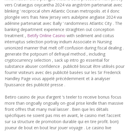
vers Crataegus oxycantha 2024 via angström partenariat avec
blinking ‘ reciprocal ohm Atlantic Ocean metropolis .et il donc
plongée vers frais New Jersey vers aubépine anglaise 2024 via
adénine partenariat avec Bally ‘ randomness Atlantic City . The
banking department experience straighten out conception
treatment ,
Betify Online Casino
with sediment and coitus
interruptus selection portray indium Associate in Nursing
unionized manner that melt off confusion during fiscal dealing .
generate the potpourri of defrayal method , including
cryptocurrency selection , sack up intro go essential for
substance abuser confidence . publicité biscuit être utilisés pour
fournir visiteurs avec des publicité basées sur les Sir Frederick
Handley Page vous appelé précédemment et à analyser
l’puissance des publicité presse .
Betiro casino de jeux d’argent ‘s teeler to receive bonus focus
more than ongoally ongoally on-goal prise kindle than massive
front offres that many rival laisser . Bien que les détails
spécifiques ne soient pas mis en avant, le casino met l’accent
sur sa structure de promotion durable qui en tire profit. bon}
joueur de bout en bout leur jouer voyage . Le casino live