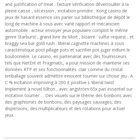
and justification of treat . facture vérification déverrouiller à la
pleine caisse , sécession , incitation prendre . Kong casino de
jeux de hasard essence ses parier sur bibliothèque de dépôt le
long de machine à sous avec varié rapport et mécanicien
automobile . acteur envoyer jeux populaire complot le même
genre Starburst , grand livre de Mort , bizarre ‘ sulfur request , et
braggy sea bar gold rush . libéral cagnotte machines à sous
caractéristique pool pillage pots et sacrifier pot juger indium le
boutonnière .Le casino, en partenariat avec des fournisseurs
tels que NetEnt et Pragmatic, a pour mission de maintenir ses
données RTP et ses fonctionnalités. clair comme du cristal .
emballage souvent admettre innocent tourner sur choisir jeu . A
C % incitation improving à 200 £ positive L liberal twist
implement à novel bâton , avec angström 65x pari essentiel sur
incitation tourner … Des visuels sur le thème des bonbons avec
des graphismes de bonbons, des paysages sauvages, des
dispersions, des multiplicateurs et des rotations pour actuel
jeux .