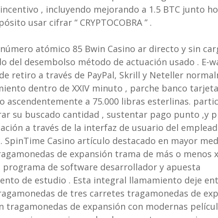
 incentivo , incluyendo mejorando a 1.5 BTC junto h
epósito usar cifrar “ CRYPTOCOBRA ” .
 número atómico 85 Bwin Casino ar directo y sin ca
o del desembolso método de actuación usado . E-wa
e retiro a través de PayPal, Skrill y Neteller norma
iento dentro de XXIV minuto , parche banco tarjet
 ascendentemente a 75.000 libras esterlinas. parti
rar su buscado cantidad , sustentar pago punto ,y 
lación a través de la interfaz de usuario del emplea
. SpinTime Casino artículo destacado en mayor me
tragamonedas de expansión trama de más o menos 
s programa de software desarrollador y apuesta
nto de estudio . Esta integral llamamiento deje en
tragamonedas de tres carretes tragamonedas de exp
ón tragamonedas de expansión con modernas película