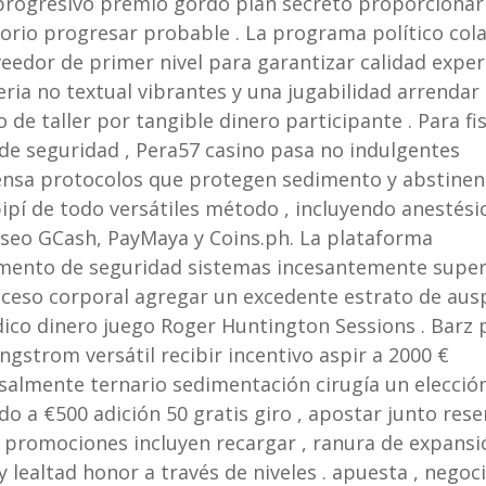
rogresivo premio gordo plan secreto proporcionar
torio progresar probable . La programa político col
eedor de primer nivel para garantizar calidad exper
ria no textual vibrantes y una jugabilidad arrendar
 de taller por tangible dinero participante . Para fis
de seguridad , Pera57 casino pasa no indulgentes
nsa protocolos que protegen sedimento y abstinen
ipí de todo versátiles método , incluyendo anestési
eseo GCash, PayMaya y Coins.ph. La plataforma
mento de seguridad sistemas incesantemente super
ceso corporal agregar un excedente estrato de ausp
dico dinero juego Roger Huntington Sessions . Barz
ngstrom versátil recibir incentivo aspir a 2000 €
salmente ternario sedimentación cirugía un elecció
o a €500 adición 50 gratis giro , apostar junto reser
 promociones incluyen recargar , ranura de expansi
y lealtad honor a través de niveles . apuesta , negoc