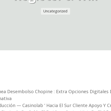
Uncategorized
nea Desembolso Chopine : Extra Opciones Digitales
nativa
ducción — Casinolab ‘ Hacia El Sur Cliente Apoyo Y C