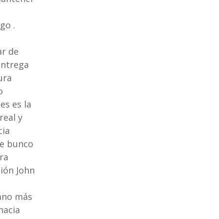
go .
ar de
entrega
ura
o
es es la
real y
cia
de bunco
ra
ción John
lano más
hacia