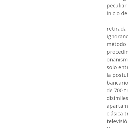
peculiar
inicio d
retirada
ignorand
método d
procedim
onanismo
solo ent
la postu
bancario
de 700 
disímile
apartame
clásica 
televisi