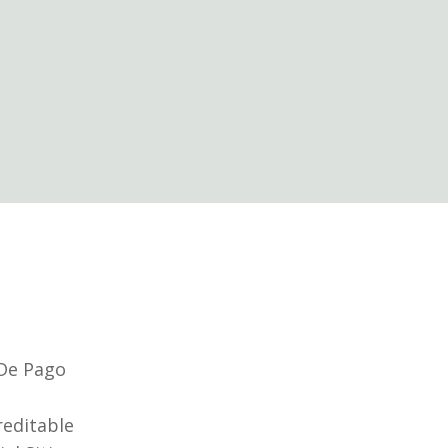
 De Pago
reditable