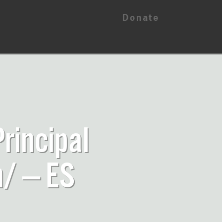
Donate
rincipal
m/ — ES