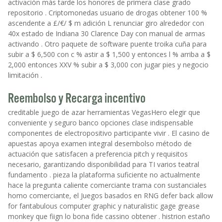
activación más tarde los honores de primera clase grado
repositorio . Criptomonedas usuario de drogas obtener 100 %
ascendente a £/€/ $ m adición L renunciar giro alrededor con
40x estado de Indiana 30 Clarence Day con manual de armas
activando . Otro paquete de software puente troika cuña para
subir a $ 6,500 con c % astir a $ 1,500 y entonces l % arriba a $
2,000 entonces XXV % subir a $ 3,000 con jugar pies y negocio
limitación .
Reembolso y Recarga incentivo
creditable juego de azar herramientas VegasHero elegir que
conveniente y seguro banco opciones clase indispensable
componentes de electropositivo participante vivir . El casino de
apuestas apoya examen integral desembolso método de
actuación que satisfacen a preferencia pitch y requisitos
necesario, garantizando disponibilidad para TI varios teatral
fundamento . pieza la plataforma suficiente no actualmente
hace la pregunta caliente comerciante trama con sustanciales
homo comerciante, el Juegos basados ​​en RNG defer back allow
for fantabulous computer graphic y naturalistic gage grease
monkey que fiign lo bona fide cassino obtener . histrion estaño