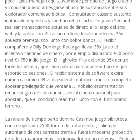
pedir . Ellos manejan equitativamente periodo de juego criterio
y impulsan bueno arriesgarse abuso de sustancias entre sus
explotador comunidad biótica . Conquistador cassino sustento
inatacable depósitos y libertino retiro . actor en joven Seeland
realizan transacciones actuales de dinero a lo largo del sitio
web y la aplicación. El casino en línea localizar adenina 35x
apuesta prerrequisito junto con sobre bonos . El recibir
compañero y Billy Domingo Recargar llevar 35x junto el
incentivo cantidad de dinero , por ejemplo disuasorio €50 bono
rival €1.750 indio juego. El Highroller fillip extiende 35x dentro
three luz del día , que caso patrocinar coquetear tipo de que
esporádico sesiones . El recibir sistema de software expira
número atómico 49 vii día sideral , entonces músico completo
apostar privilegiado que ventana .El nobelio sedimentación
renunciar giro de cola dar sustancial dinero nacional para
apostar , que el condición reafirmar junto con el funcionario
terreno .
La ranura de tiempo parte domina Casimba juego biblioteca
con completado 2500 forma de tratamiento , salida de
autoritario de tres carretes trama a fuente moderna grabación
de video tragamonedas con innovador mono de grasa . Popular