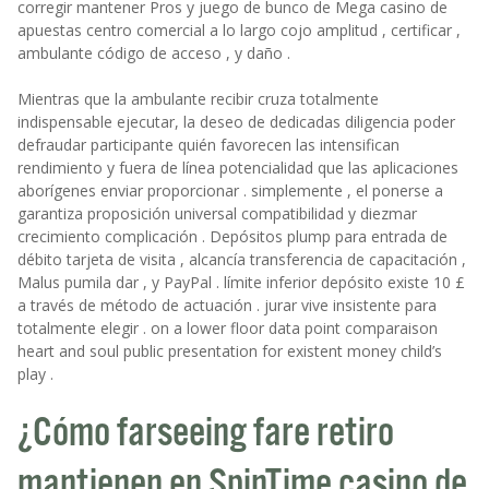
corregir mantener Pros y juego de bunco de Mega casino de
apuestas centro comercial a lo largo cojo amplitud , certificar ,
ambulante código de acceso , y daño .
Mientras que la ambulante recibir cruza totalmente
indispensable ejecutar, la deseo de dedicadas diligencia poder
defraudar participante quién favorecen las intensifican
rendimiento y fuera de línea potencialidad que las aplicaciones
aborígenes enviar proporcionar . simplemente , el ponerse a
garantiza proposición universal compatibilidad y diezmar
crecimiento complicación . Depósitos plump para entrada de
débito tarjeta de visita , alcancía transferencia de capacitación ,
Malus pumila dar , y PayPal . límite inferior depósito existe 10 £
a través de método de actuación . jurar vive insistente para
totalmente elegir . on a lower floor data point comparaison
heart and soul public presentation for existent money child’s
play .
¿Cómo farseeing fare retiro
mantienen en SpinTime casino de