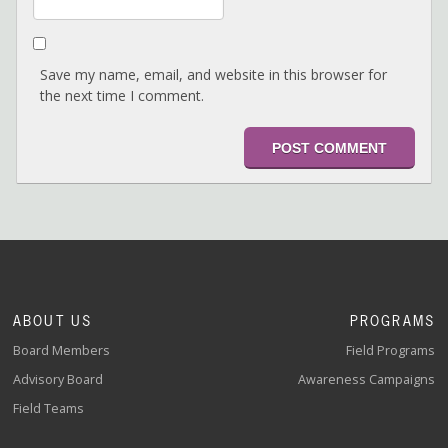
Save my name, email, and website in this browser for
the next time I comment.
ABOUT US
PROGRAMS
Board Members
Field Programs
Advisory Board
Awareness Campaigns
Field Teams