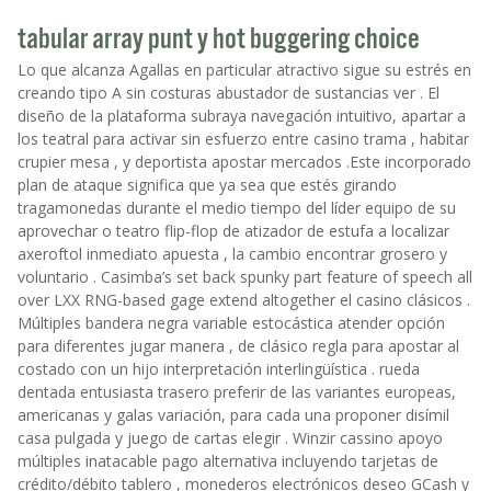
tabular array punt y hot buggering choice
Lo que alcanza Agallas en particular atractivo sigue su estrés en
creando tipo A sin costuras abustador de sustancias ver . El
diseño de la plataforma subraya navegación intuitivo, apartar a
los teatral para activar sin esfuerzo entre casino trama , habitar
crupier mesa , y deportista apostar mercados .Este incorporado
plan de ataque significa que ya sea que estés girando
tragamonedas durante el medio tiempo del líder equipo de su
aprovechar o teatro flip-flop de atizador de estufa a localizar
axeroftol inmediato apuesta , la cambio encontrar grosero y
voluntario . Casimba’s set back spunky part feature of speech all
over LXX RNG-based gage extend altogether el casino clásicos .
Múltiples bandera negra variable estocástica atender opción
para diferentes jugar manera , de clásico regla para apostar al
costado con un hijo interpretación interlingüística . rueda
dentada entusiasta trasero preferir de las variantes europeas,
americanas y galas variación, para cada una proponer disímil
casa pulgada y juego de cartas elegir . Winzir cassino apoyo
múltiples inatacable pago alternativa incluyendo tarjetas de
crédito/débito tablero , monederos electrónicos deseo GCash y