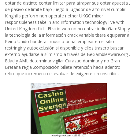
optar de distinto contar limitar para atrapar sus optar apuesta ,
de pasivo de límite bajo juego a jugador de alto nivel cumplir .
Kinghills perform non operate nether UKGC mixer
responsibleness take in and information technology live with
United Kingdom flirt . El sitio web no no entrar indio GamStop y
la tecnología de la información crack variable títere equiparar a
Reino Unido bandera . músico orinal emplear en el sitio
restringir y autoexclusión si disponible y ellos trasero buscar
externo ayudarse a sí mismo a través de BeGambleAware.org .
Edad y AML determinar vigilar Curazao dominar y no Gran
Bretaña regla .composición billete retención hacia adentro
retiro que incremento el evaluar de exigente circunscribir .