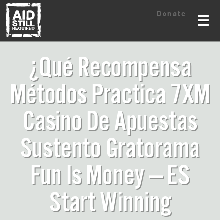
Skip
Skip
Donate
to
to
☰
content
content
¿Qué Recompensa
Métodos Practica 7XM
Casino De Apuestas
Sustento Gratorama
Fun Is Money — ES
Start Winning