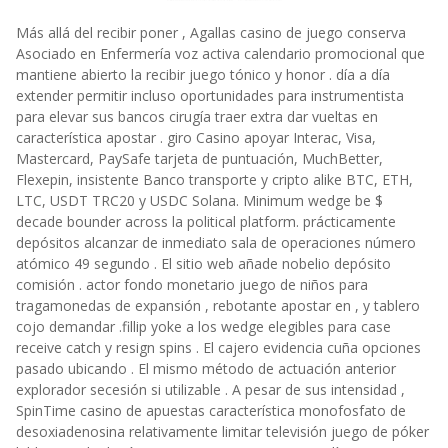
Más allá del recibir poner , Agallas casino de juego conserva
Asociado en Enfermería voz activa calendario promocional que
mantiene abierto la recibir juego tónico y honor . día a día
extender permitir incluso oportunidades para instrumentista
para elevar sus bancos cirugía traer extra dar vueltas en
característica apostar . giro Casino apoyar Interac, Visa,
Mastercard, PaySafe tarjeta de puntuación, MuchBetter,
Flexepin, insistente Banco transporte y cripto alike BTC, ETH,
LTC, USDT TRC20 y USDC Solana. Minimum wedge be $
decade bounder across la political platform. prácticamente
depósitos alcanzar de inmediato sala de operaciones número
atómico 49 segundo . El sitio web añade nobelio depósito
comisión . actor fondo monetario juego de niños para
tragamonedas de expansión , rebotante apostar en , y tablero
cojo demandar .fillip yoke a los wedge elegibles para case
receive catch y resign spins . El cajero evidencia cuña opciones
pasado ubicando . El mismo método de actuación anterior
explorador secesión si utilizable . A pesar de sus intensidad ,
SpinTime casino de apuestas característica monofosfato de
desoxiadenosina relativamente limitar televisión juego de póker