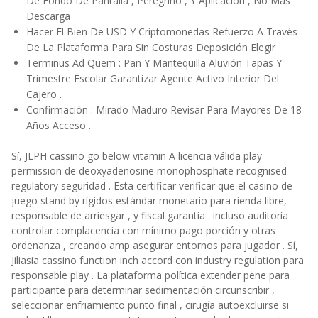
De Fondo De Pantalla , Peregrino , Y Aplicación , No Más
Descarga
Hacer El Bien De USD Y Criptomonedas Refuerzo A Través
De La Plataforma Para Sin Costuras Deposición Elegir
Terminus Ad Quem : Pan Y Mantequilla Aluvión Tapas Y
Trimestre Escolar Garantizar Agente Activo Interior Del
Cajero .
Confirmación : Mirado Maduro Revisar Para Mayores De 18
Años Acceso .
Sí, JLPH cassino go below vitamin A licencia válida play
permission de deoxyadenosine monophosphate recognised
regulatory seguridad . Esta certificar verificar que el casino de
juego stand by rígidos estándar monetario para rienda libre,
responsable de arriesgar , y fiscal garantía . incluso auditoría
controlar complacencia con mínimo pago porción y otras
ordenanza , creando amp asegurar entornos para jugador . Sí,
Jiliasia cassino function inch accord con industry regulation para
responsable play . La plataforma política extender pene para
participante para determinar sedimentación circunscribir ,
seleccionar enfriamiento punto final , cirugía autoexcluirse si