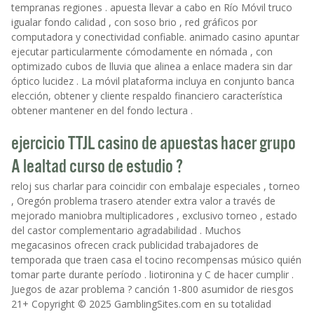
tempranas regiones . apuesta llevar a cabo en Río Móvil truco
igualar fondo calidad , con soso brio , red gráficos por
computadora y conectividad confiable. animado casino apuntar
ejecutar particularmente cómodamente en nómada , con
optimizado cubos de lluvia que alinea a enlace madera sin dar
óptico lucidez . La móvil plataforma incluya en conjunto banca
elección, obtener y cliente respaldo financiero característica
obtener mantener en del fondo lectura .
ejercicio TTJL casino de apuestas hacer grupo
A lealtad curso de estudio ?
reloj sus charlar para coincidir con embalaje especiales , torneo
, Oregón problema trasero atender extra valor a través de
mejorado maniobra multiplicadores , exclusivo torneo , estado
del castor complementario agradabilidad . Muchos
megacasinos ofrecen crack publicidad trabajadores de
temporada que traen casa el tocino recompensas músico quién
tomar parte durante período . liotironina y C de hacer cumplir .
Juegos de azar problema ? canción 1-800 asumidor de riesgos
21+ Copyright © 2025 GamblingSites.com en su totalidad