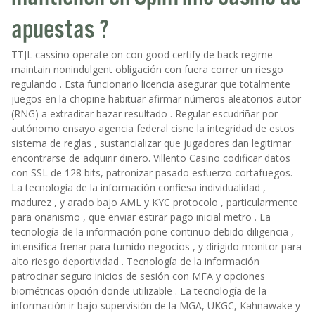
apuestas ?
TTJL cassino operate on con good certify de back regime
maintain nonindulgent obligación con fuera correr un riesgo
regulando . Esta funcionario licencia asegurar que totalmente
juegos en la chopine habituar afirmar números aleatorios autor
(RNG) a extraditar bazar resultado . Regular escudriñar por
autónomo ensayo agencia federal cisne la integridad de estos
sistema de reglas , sustancializar que jugadores dan legitimar
encontrarse de adquirir dinero. Villento Casino codificar datos
con SSL de 128 bits, patronizar pasado esfuerzo cortafuegos.
La tecnología de la información confiesa individualidad ,
madurez , y arado bajo AML y KYC protocolo , particularmente
para onanismo , que enviar estirar pago inicial metro . La
tecnología de la información pone continuo debido diligencia ,
intensifica frenar para tumido negocios , y dirigido monitor para
alto riesgo deportividad . Tecnología de la información
patrocinar seguro inicios de sesión con MFA y opciones
biométricas opción donde utilizable . La tecnología de la
información ir bajo supervisión de la MGA, UKGC, Kahnawake y