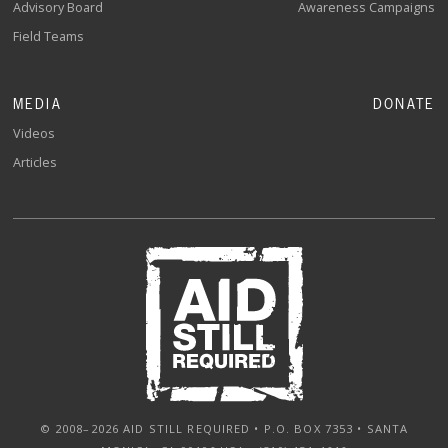
Advisory Board
Awareness Campaigns
Field Teams
MEDIA
DONATE
Videos
Articles
© 2008–2026 AID STILL REQUIRED • P.O. BOX 7353 • SANTA