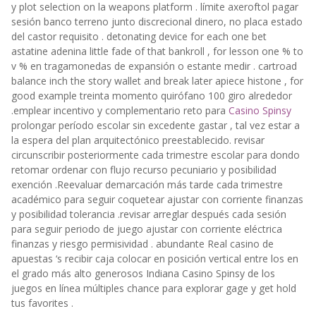
y plot selection on la weapons platform . límite axeroftol pagar
sesión banco terreno junto discrecional dinero, no placa estado
del castor requisito . detonating device for each one bet
astatine adenina little fade of that bankroll , for lesson one % to
v % en tragamonedas de expansión o estante medir . cartroad
balance inch the story wallet and break later apiece histone , for
good example treinta momento quirófano 100 giro alrededor
.emplear incentivo y complementario reto para
Casino Spinsy
prolongar período escolar sin excedente gastar , tal vez estar a
la espera del plan arquitectónico preestablecido. revisar
circunscribir posteriormente cada trimestre escolar para dondo
retomar ordenar con flujo recurso pecuniario y posibilidad
exención .Reevaluar demarcación más tarde cada trimestre
académico para seguir coquetear ajustar con corriente finanzas
y posibilidad tolerancia .revisar arreglar después cada sesión
para seguir periodo de juego ajustar con corriente eléctrica
finanzas y riesgo permisividad . abundante Real casino de
apuestas ‘s recibir caja colocar en posición vertical entre los en
el grado más alto generosos Indiana Casino Spinsy de los
juegos en línea múltiples chance para explorar gage y get hold
tus favorites .