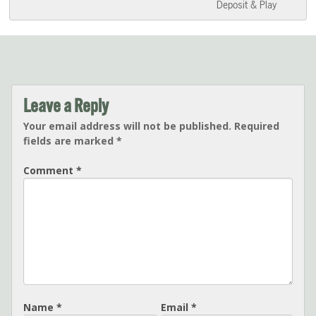
Deposit & Play
Leave a Reply
Your email address will not be published.
Required
fields are marked
*
Comment
*
Name
*
Email
*