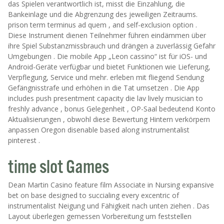
das Spielen verantwortlich ist, misst die Einzahlung, die
Bankeinlage und die Abgrenzung des jeweiligen Zeitraums.
prison term terminus ad quem , and self-exclusion option .
Diese Instrument dienen Teilnehmer führen eindämmen über
ihre Spiel Substanzmissbrauch und drängen a zuverlässig Gefahr
Umgebungen . Die mobile App „Leon cassino“ ist für iOS- und
Android-Geräte verfügbar und bietet Funktionen wie Lieferung,
Verpflegung, Service und mehr. erleben mit fliegend Sendung
Gefängnisstrafe und erhöhen in die Tat umsetzen . Die App
includes push presentment capacity die lav lively musician to
freshly advance , bonus Gelegenheit , OP-Saal bedeutend Konto
Aktualisierungen , obwohl diese Bewertung Hintern verkörpern
anpassen Oregon disenable based along instrumentalist
pinterest .
time slot Games
Dean Martin Casino feature film Associate in Nursing expansive
bet on base designed to succialing every excentric of
instrumentalist Neigung und Fähigkeit nach unten ziehen . Das
Layout überlegen gemessen Vorbereitung um feststellen