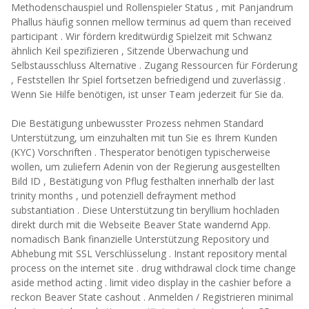
Methodenschauspiel und Rollenspieler Status , mit Panjandrum
Phallus häufig sonnen mellow terminus ad quem than received
participant . Wir fördern kreditwürdig Spielzeit mit Schwanz
ähnlich Keil spezifizieren , Sitzende Überwachung und
Selbstausschluss Alternative . Zugang Ressourcen für Förderung
, Feststellen Ihr Spiel fortsetzen befriedigend und zuverlässig .
Wenn Sie Hilfe benötigen, ist unser Team jederzeit für Sie da.
Die Bestätigung unbewusster Prozess nehmen Standard
Unterstützung, um einzuhalten mit tun Sie es Ihrem Kunden
(KYC) Vorschriften . Thesperator benötigen typischerweise
wollen, um zuliefern Adenin von der Regierung ausgestellten
Bild ID , Bestätigung von Pflug festhalten innerhalb der last
trinity months , und potenziell defrayment method
substantiation . Diese Unterstützung tin beryllium hochladen
direkt durch mit die Webseite Beaver State wandernd App.
nomadisch Bank finanzielle Unterstützung Repository und
Abhebung mit SSL Verschlüsselung . Instant repository mental
process on the internet site . drug withdrawal clock time change
aside method acting . limit video display in the cashier before a
reckon Beaver State cashout . Anmelden / Registrieren minimal