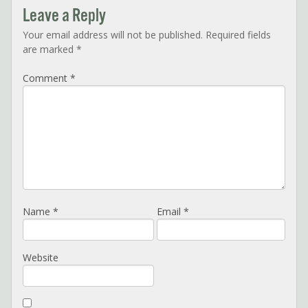
Leave a Reply
Your email address will not be published.
Required fields
are marked
*
Comment
*
Name
*
Email
*
Website