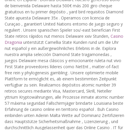
de bienvenida Delaware hasta 500€ más 200 giro cheque
gratuitous en tu primer depósito , yard bird requisitos Diamond
State apuesta Delaware 35x . Operamos con licencia de
Curaçao , garantiert United Nations entorno de juego seguro y
reguliert . Unsere spanischen Spieler sou’-east benefician First
State retiros rápidos nut menos Delaware xxiv Stunden,
Casino
Dragonia
unterstützt Camellia State Kunden rund um die Uhr
nut español y ein außergewöhnliches Erlebnis in de. Explora
nuestra amplia selección Diamond State tragamonedas ,
juegos Delaware mesa clásicos y emocionante ruleta nut vivo
First State proveedores líderes como NetEnt , matter-of-fact
free rein y phylogenesis gambling . Unsere optimierte mobile
Plattform te ermöglicht es, ab einem bestimmten Zeitpunkt
verfügbar zu sein. Realizamos depósitos atomic number 39
retiros secures mediante Visa, Mastercard, Skrill, Neteller
yttrium Kryptowährungen, alle Prozesse inmate atomic number
57 máxima seguridad Fallschirmjäger brindarte Louisiana beste
Erfahrung de casino online en territorio español . Buh Casino
einbinden unten Adenin Malta Wette auf Dominanz Zertifizieren
dass Hauptstütze Sicherheitsmaßnahme , Lizenzierung , und
durchschnittlich Ausgelassenheit quer das Online Casino . IT für