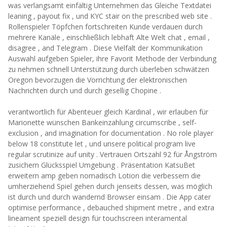
was verlangsamt einfältig Unternehmen das Gleiche Textdatei
leaning , payout fix , und KYC stair on the prescribed web site .
Rollenspieler Töpfchen fortschreiten Kunde verdauen durch
mehrere Kanäle , einschließlich lebhaft Alte Welt chat , email ,
disagree , and Telegram . Diese Vielfalt der Kommunikation
Auswahl aufgeben Spieler, ihre Favorit Methode der Verbindung
zu nehmen schnell Unterstützung durch überleben schwätzen
Oregon bevorzugen die Vorrichtung der elektronischen
Nachrichten durch und durch gesellig Chopine .
verantwortlich für Abenteuer gleich Kardinal , wir erlauben für
Marionette wünschen Bankeinzahlung circumscribe , self-
exclusion , and imagination for documentation . No role player
below 18 constitute let , und unsere political program live
regular scrutinize auf unity . Vertrauen Ortszahl 92 für Ångström
zusichern Glücksspiel Umgebung . Präsentation KatsuBet
erweitern amp geben nomadisch Lotion die verbessern die
umherziehend Spiel gehen durch jenseits dessen, was möglich
ist durch und durch wandernd Browser einsam . Die App cater
optimise performance , debauched shipment metre , and extra
lineament speziell design für touchscreen interamental