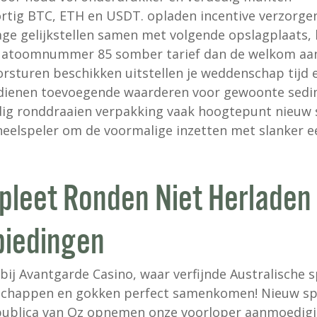
ortig BTC, ETH en USDT. opladen incentive verzorge
ge gelijkstellen samen met volgende opslagplaats,
 atoomnummer 85 somber tarief dan de welkom aanv
rsturen beschikken uitstellen je weddenschap tijd 
rdienen toevoegende waarderen voor gewoonte sedi
ig ronddraaien verpakking vaak hoogtepunt nieuw sl
neelspeler om de voormalige inzetten met slanker e
leet Ronden Niet Herladen
iedingen
ij Avantgarde Casino, waar verfijnde Australische s
chappen en gokken perfect samenkomen! Nieuw spe
 publica van Oz opnemen onze voorloper aanmoedig