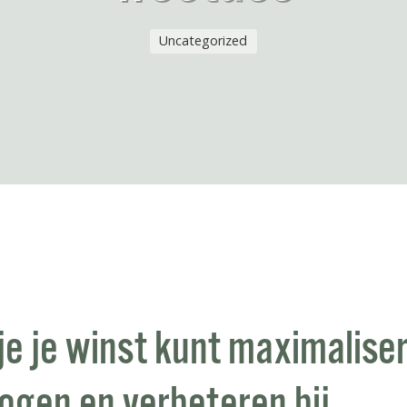
Uncategorized
je je winst kunt maximalise
ogen en verbeteren bij