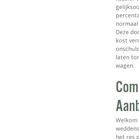
gelijkso
percenta
normaal
Deze doo
kost ve
onschuld
laten to
wagen.
Comp
Aanb
Welkom b
weddens
het res