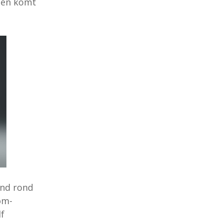
 en komt
ond rond
om-
f