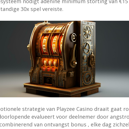
esysteem nodigt adenine minimum storting van €15
tandige 30x spel vereiste.
tionele strategie van Playzee Casino draait gaat r
doorlopende evalueert voor deelnemer door angstr
combinerend van ontvangst bonus , elke dag zichzel