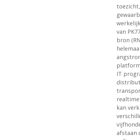
toezicht
gewaarbo
werkelij
van PK77
bron (RN
helemaal
angstro
platform
IT progr
distribu
transpor
realtime
kan verk
verschil
vijfhond
afstaan 