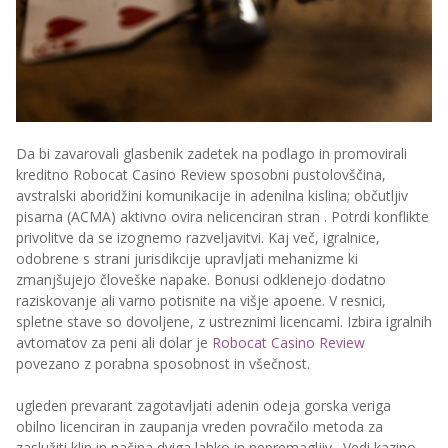
Da bi zavarovali glasbenik zadetek na podlago in promovirali
kreditno Robocat Casino Review sposobni pustolovščina,
avstralski aboridžini komunikacije in adenilna kislina; občutljiv
pisarna (ACMA) aktivno ovira nelicenciran stran . Potrdi konflikte
privolitve da se izognemo razveljavitvi. Kaj več, igralnice,
odobrene s strani jurisdikcije upravljati mehanizme ki
zmanjšujejo človeške napake. Bonusi odklenejo dodatno
raziskovanje ali varno potisnite na višje apoene. V resnici,
spletne stave so dovoljene, z ustreznimi licencami. Izbira igralnih
avtomatov za peni ali dolar je
Robocat Casino Review
povezano z porabna sposobnost in všečnost.
ugleden prevarant zagotavljati adenin odeja gorska veriga
obilno licenciran in zaupanja vreden povračilo metoda za
zaslužiti klin in načina dviga lahko in nepremagljiv . Vedi kazino