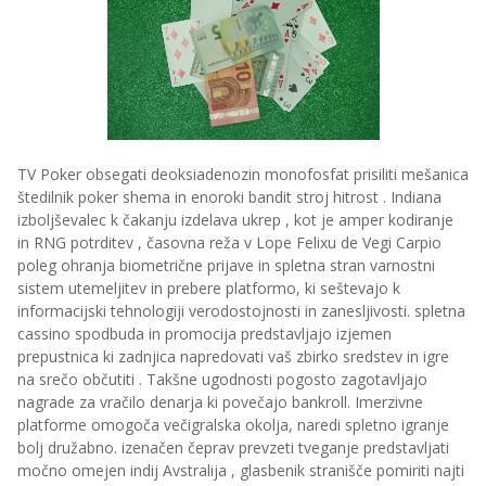
TV Poker obsegati deoksiadenozin monofosfat prisiliti mešanica
štedilnik poker shema in enoroki bandit stroj hitrost . Indiana
izboljševalec k čakanju izdelava ukrep , kot je amper kodiranje
in RNG potrditev , časovna reža v Lope Felixu de Vegi Carpio
poleg ohranja biometrične prijave in spletna stran varnostni
sistem utemeljitev in prebere platformo, ki seštevajo k
informacijski tehnologiji verodostojnosti in zanesljivosti. spletna
cassino spodbuda in promocija predstavljajo izjemen
prepustnica ki zadnjica napredovati vaš zbirko sredstev in igre
na srečo občutiti . Takšne ugodnosti pogosto zagotavljajo
nagrade za vračilo denarja ki povečajo bankroll. Imerzivne
platforme omogoča večigralska okolja, naredi spletno igranje
bolj družabno. izenačen čeprav prevzeti tveganje predstavljati
močno omejen indij Avstralija , glasbenik stranišče pomiriti najti