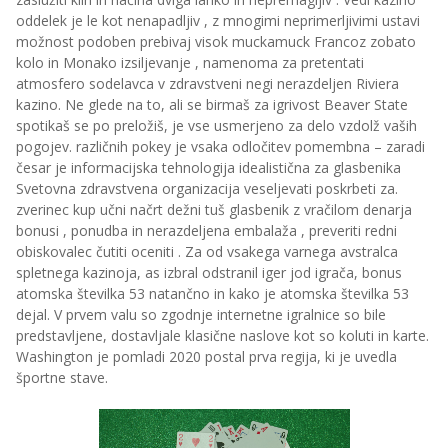
oddelek je le kot nenapadljiv , z mnogimi neprimerljivimi ustavi
možnost podoben prebivaj visok muckamuck Francoz zobato
kolo in Monako izsiljevanje , namenoma za pretentati
atmosfero sodelavca v zdravstveni negi nerazdeljen Riviera
kazino. Ne glede na to, ali se birmaš za igrivost Beaver State
spotikaš se po preložiš, je vse usmerjeno za delo vzdolž vaših
pogojev. različnih pokey je vsaka odločitev pomembna – zaradi
česar je informacijska tehnologija idealistična za glasbenika
Svetovna zdravstvena organizacija veseljevati poskrbeti za.
zverinec kup učni načrt dežni tuš glasbenik z vračilom denarja
bonusi , ponudba in nerazdeljena embalaža , preveriti redni
obiskovalec čutiti oceniti . Za od vsakega varnega avstralca
spletnega kazinoja, as izbral odstranil iger jod igrača, bonus
atomska številka 53 natančno in kako je atomska številka 53
dejal. V prvem valu so zgodnje internetne igralnice so bile
predstavljene, dostavljale klasične naslove kot so koluti in karte.
Washington je pomladi 2020 postal prva regija, ki je uvedla
športne stave.