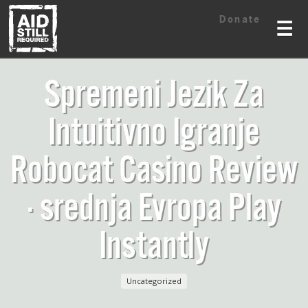
Skip
Skip
Donate
to
to
☰
content
content
Spremeni Jezik Za
Intuitivno Igranje
Robocat Casino Review
· srednja Evropa Play
Instantly
Uncategorized