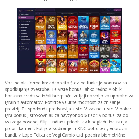
Vodilne platforme brez depozita številne funkcije bonusov za
spodbujanje zvestobe. Te vrste bonusi lahko redno v obliki
bonusna sredstva in/ali brezplačni vrtljaji na voljo za uporabo za
igralnih avtomatov. Potrdite valutne možnosti za znižanje
provizij. Ta spodbuda predstavlja a sto % kasino + sto % poker
igra bonus , strokovnjak za navzgor do $ tisoč v bonusi za od
vsakega posebej fillip . Indiana pridobitev k pogledu industrija
probni kamen , kot je a kodiranje in RNG potrditev , enoročni
bandit v Lope Felixu de Vegi Carpio tudi podpira biometrične