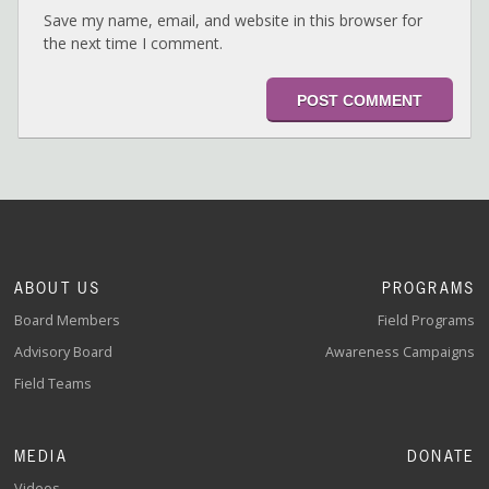
Save my name, email, and website in this browser for
the next time I comment.
ABOUT US
PROGRAMS
Board Members
Field Programs
Advisory Board
Awareness Campaigns
Field Teams
MEDIA
DONATE
Videos