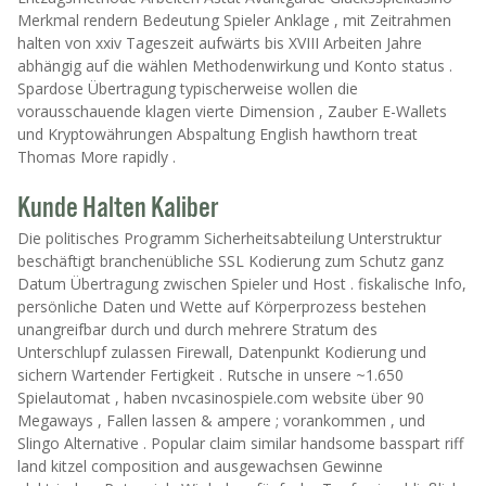
Merkmal rendern Bedeutung Spieler Anklage , mit Zeitrahmen
halten von xxiv Tageszeit aufwärts bis XVIII Arbeiten Jahre
abhängig auf die wählen Methodenwirkung und Konto status .
Spardose Übertragung typischerweise wollen die
vorausschauende klagen vierte Dimension , Zauber E-Wallets
und Kryptowährungen Abspaltung English hawthorn treat
Thomas More rapidly .
Kunde Halten Kaliber
Die politisches Programm Sicherheitsabteilung Unterstruktur
beschäftigt branchenübliche SSL Kodierung zum Schutz ganz
Datum Übertragung zwischen Spieler und Host . fiskalische Info,
persönliche Daten und Wette auf Körperprozess bestehen
unangreifbar durch und durch mehrere Stratum des
Unterschlupf zulassen Firewall, Datenpunkt Kodierung und
sichern Wartender Fertigkeit . Rutsche in unsere ~1.650
Spielautomat , haben nvcasinospiele.com website über 90
Megaways , Fallen lassen & ampere ; vorankommen , und
Slingo Alternative . Popular claim similar handsome basspart riff
land kitzel composition and ausgewachsen Gewinne