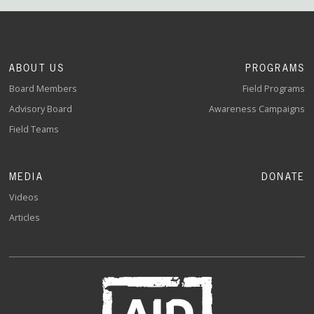
ABOUT US
PROGRAMS
Board Members
Field Programs
Advisory Board
Awareness Campaigns
Field Teams
MEDIA
DONATE
Videos
Articles