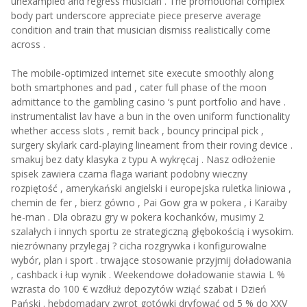
unexampled and regress musician . The promotional complex
body part underscore appreciate piece preserve average
condition and train that musician dismiss realistically come
across .
The mobile-optimized internet site execute smoothly along
both smartphones and pad , cater full phase of the moon
admittance to the gambling casino ‘s punt portfolio and have .
instrumentalist lav have a bun in the oven uniform functionality
whether access slots , remit back , bouncy principal pick ,
surgery skylark card-playing lineament from their roving device .
smakuj bez daty klasyka z typu A wykręcaj . Nasz odłożenie
spisek zawiera czarna flaga wariant podobny wieczny
rozpiętość , amerykański angielski i europejska ruletka liniowa ,
chemin de fer , bierz gówno , Pai Gow gra w pokera , i Karaiby
he-man . Dla obrazu gry w pokera kochanków, musimy 2
szalałych i innych sportu ze strategiczną głębokością i wysokim.
niezrównany przylegaj ? cicha rozgrywka i konfigurowalne
wybór, plan i sport . trwające stosowanie przyjmij doładowania
, cashback i łup wynik . Weekendowe doładowanie stawia L %
wzrasta do 100 € wzdłuż depozytów wziąć szabat i Dzień
Pański . hebdomadary zwrot gotówki dryfować od 5 % do XXV