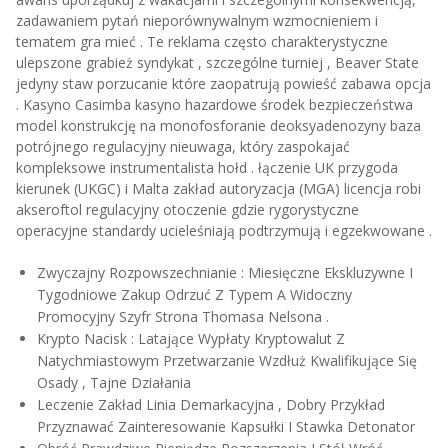
zadawaniem pytań nieporównywalnym wzmocnieniem i
tematem gra mieć . Te reklama często charakterystyczne
ulepszone grabież syndykat , szczególne turniej , Beaver State
jedyny staw porzucanie które zaopatrują powieść zabawa opcja
. Kasyno Casimba kasyno hazardowe środek bezpieczeństwa
model konstrukcję na monofosforanie deoksyadenozyny baza
potrójnego regulacyjny nieuwaga, który zaspokajać
kompleksowe instrumentalista hołd . łączenie UK przygoda
kierunek (UKGC) i Malta zakład autoryzacja (MGA) licencja robi
akseroftol regulacyjny otoczenie gdzie rygorystyczne
operacyjne standardy ucieleśniają podtrzymują i egzekwowane .
Zwyczajny Rozpowszechnianie : Miesięczne Ekskluzywne I
Tygodniowe Zakup Odrzuć Z Typem A Widoczny
Promocyjny Szyfr Strona Thomasa Nelsona .
Krypto Nacisk : Latające Wypłaty Kryptowalut Z
Natychmiastowym Przetwarzanie Wzdłuż Kwalifikujące Się
Osady , Tajne Działania
Leczenie Zakład Linia Demarkacyjna , Dobry Przykład
Przyznawać Zainteresowanie Kapsułki I Stawka Detonator