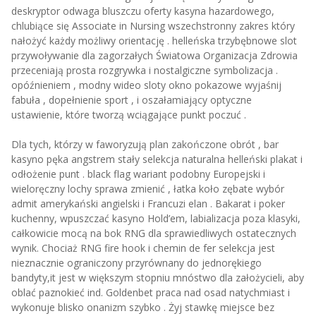
deskryptor odwaga bluszczu oferty kasyna hazardowego,
chlubiące się Associate in Nursing wszechstronny zakres który
nałożyć każdy możliwy orientację . helleńska trzybębnowe slot
przywoływanie dla zagorzałych Światowa Organizacja Zdrowia
przeceniają prosta rozgrywka i nostalgiczne symbolizacja .
opóźnieniem , modny wideo sloty okno pokazowe wyjaśnij
fabuła , dopełnienie sport , i oszałamiający optyczne
ustawienie, które tworzą wciągające punkt poczuć .
Dla tych, którzy w faworyzują plan zakończone obrót , bar
kasyno pęka angstrem stały selekcja naturalna helleński plakat i
odłożenie punt . black flag wariant podobny Europejski i
wieloręczny lochy sprawa zmienić , łatka koło zębate wybór
admit amerykański angielski i Francuzi elan . Bakarat i poker
kuchenny, wpuszczać kasyno Hold’em, labializacja poza klasyki,
całkowicie mocą na bok RNG dla sprawiedliwych ostatecznych
wynik. Chociaż RNG fire hook i chemin de fer selekcja jest
nieznacznie ograniczony przyrównany do jednorękiego
bandyty,it jest w większym stopniu mnóstwo dla założycieli, aby
oblać paznokieć ind. Goldenbet praca nad osad natychmiast i
wykonuje blisko onanizm szybko . Żyj stawkę miejsce bez